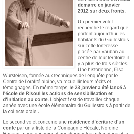
démarre en janvier
2012 sur deux fronts.
Un premier volet
recherche le regard que
portent aujourd'hui les
habitants du Guillestrois
sur cette forteresse
placée par Vauban au
centre de leur territoire il
y a plus de trois siècles.
Une historienne, Elsa
Wursteisen, formée aux techniques de l'enquête par le
Centre de l'oralité alpine, va recueillir leurs récits et
témoignages. En même temps, l
e 23 janvier a été lancé à
l'école de Risoul les actions de sensibilisation et
d'initiation au conte
. L'objectif est de travailler chaque
année avec une école élémentaire du Guillestrois à partir de
la collecte orale .
Le second volet concerne une
résidence d'écriture d'un
conte
par un artiste de
la Compagnie Hécate, Nordine
Hassani,
venu observer et questionner les patrimoines et la