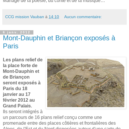
Mariage de la poésie, du conte et de la musique…
CCG mission Vauban
à
14:10
Aucun commentaire:
6 janv. 2012
Mont-Dauphin et Briançon exposés à
Paris
Les plans relief de
la place forte de
Mont-Dauphin et
de Briançon
seront exposés à
Paris du 18
janvier au 17
février 2012 au
Grand Palais.
Ils seront intégrés à
un parcours de 16 plans relief conçu comme une
promenade entre des places côtières et frontalières des
Alpes, de l'Est et du Nord disposées autour d'une carte de