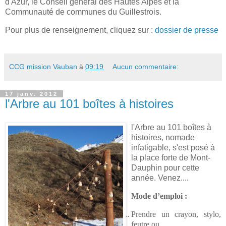
d'Azur, le Conseil général des Hautes Alpes et
la
Communauté
de communes du Guillestrois.
Pour plus de renseignement, cliquez sur :
dossier de presse
CCG mission Vauban
à
09:19
Aucun commentaire:
17 janv. 2012
l'Arbre au 101 boîtes à histoires
l'Arbre au 101 boîtes à
histoires, nomade
infatigable, s'est posé à
la place forte de Mont-
Dauphin pour cette
année. Venez....
Mode d’emploi :
Prendre un crayon, stylo,
feutre ou…