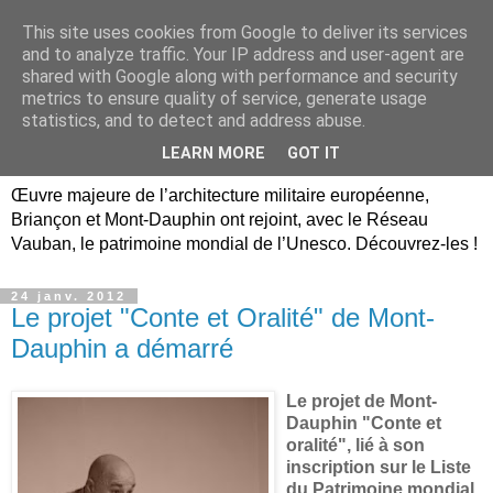
This site uses cookies from Google to deliver its services
Briançon, Mont-Dauphin,
and to analyze traffic. Your IP address and user-agent are
shared with Google along with performance and security
Vauban Unesco Hautes-
metrics to ensure quality of service, generate usage
statistics, and to detect and address abuse.
Alpes
LEARN MORE
GOT IT
Œuvre majeure de l’architecture militaire européenne,
Briançon et Mont-Dauphin ont rejoint, avec le Réseau
Vauban, le patrimoine mondial de l’Unesco. Découvrez-les !
24 janv. 2012
Le projet "Conte et Oralité" de Mont-
Dauphin a démarré
Le projet de Mont-
Dauphin "Conte et
oralité", lié à son
inscription sur le Liste
du Patrimoine mondial,