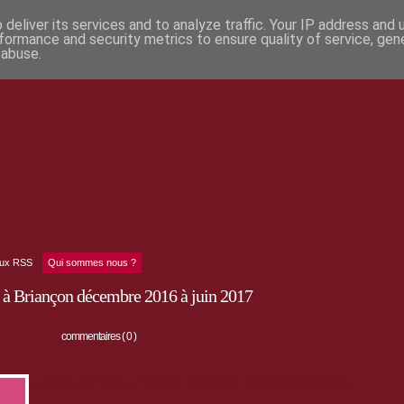
deliver its services and to analyze traffic. Your IP address and
formance and security metrics to ensure quality of service, ge
 abuse.
lux RSS
Qui sommes nous ?
 à Briançon décembre 2016 à juin 2017
commentaires ( 0 )
Jusqu'au mois de Juin 2017 : le nouveau programme est paru !