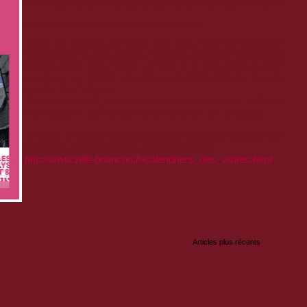
Le service du Patrimoine a concocté une programmation riche en
visites classiques mais aussi surprenantes ...
Durant les vacances de février, pour vous mettre en appétit, ne
manquez pas les
"Gourmands d'histoire"
alliant patrimoine bâti et
culinaire et où vous mettrez la main à la pâte grâce au chef
sloowfood. Les enfants ne sont pas en reste avec des
ateliers
adaptés
"Patri'mômes"
.
En mai et juin 2017, la nouveauté la plus importante est l'accès au
fort du Randouillet
, labellisé patrimoine mondial par l'UNESCO.
La nouvelle brochure est téléchargeable et consultable sur le site
Internet de la ville de Briançon à l'adresse suivante :
http://www.ville-briancon.fr/calendriers_des_visites.html
Articles plus récents