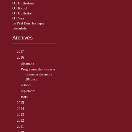
OT Guillestrois
OT Risoul
OT Guillestre
OT Vars
Le Petit Bois, boutique
Baroulade
Archives
►
2017
( 3 )
▼
2016
( 5 )
▼
décembre
( 1 )
Programme des visites à
Briançon décembre
2016 à j...
►
octobre
( 1 )
►
septembre
( 2 )
►
mars
( 1 )
►
2015
( 33 )
►
2014
( 56 )
►
2013
( 89 )
►
2012
( 77 )
►
2011
( 68 )