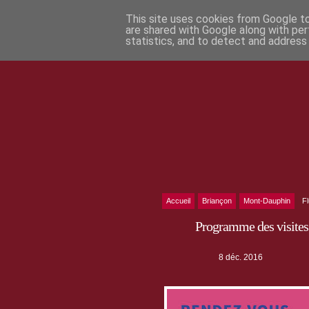
This site uses cookies from Google to 
are shared with Google along with per
statistics, and to detect and address
Accueil
Briançon
Mont-Dauphin
F
Programme des visites
8 déc. 2016