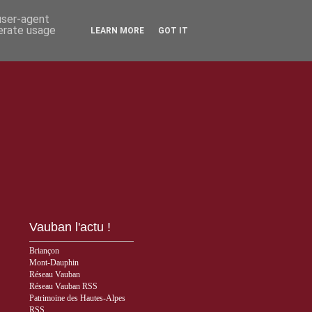
 user-agent
nerate usage
LEARN MORE
GOT IT
Vauban l'actu !
Briançon
Mont-Dauphin
Réseau Vauban
Réseau Vauban RSS
Patrimoine des Hautes-Alpes
RSS