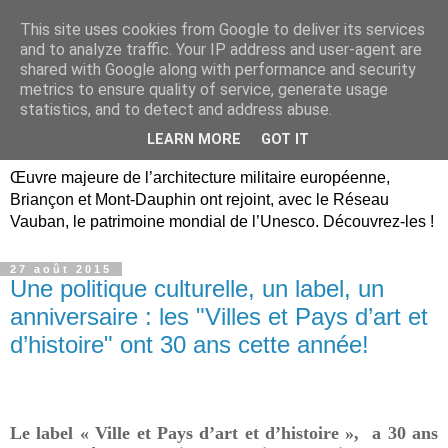
This site uses cookies from Google to deliver its services
Briançon, Mont-Dauphin,
and to analyze traffic. Your IP address and user-agent are
shared with Google along with performance and security
Vauban Unesco Hautes-
metrics to ensure quality of service, generate usage
statistics, and to detect and address abuse.
Alpes
LEARN MORE
GOT IT
Œuvre majeure de l’architecture militaire européenne,
Briançon et Mont-Dauphin ont rejoint, avec le Réseau
Vauban, le patrimoine mondial de l’Unesco. Découvrez-les !
27 août 2015
Une politique culturelle, un label, un
anniversaire : les "Villes et Pays d’art et
d’histoire" ont 30 ans cette année!
Le label « Ville et Pays d’art et d’histoire »,
a 30 ans