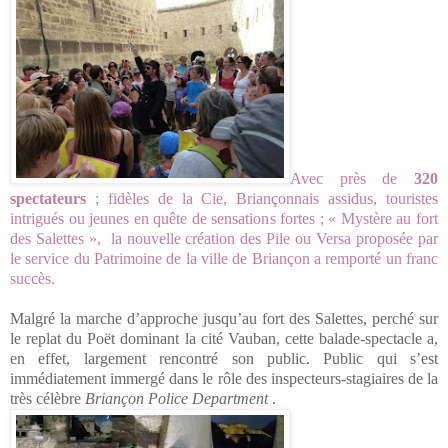
Avec près de
320
spectateurs
; fidèles de la Cie, Briançonnais assidus, touristes
intrigués ou jeunes en quête de sensations fortes ; « Mystère au fort
des Salettes », la nouvelle création des Pile ou Versa proposée par
le service du Patrimoine de la ville de Briançon a remporté un franc
succès.
Malgré la marche d’approche jusqu’au fort des Salettes, perché sur
le replat du Poët dominant la cité Vauban, cette balade-spectacle a,
en effet, largement rencontré son public. Public qui s’est
immédiatement immergé dans le rôle des inspecteurs-stagiaires de la
très célèbre
Briançon Police Department
.