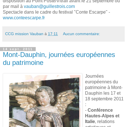
disposition au Point Poste/Vitrail avant le 21 septembre ou
par mail à
vauban@guillestrois.com
Spectacle dans le cadre du festival "Conte Escarpe" -
www.conteescarpe.fr
CCG mission Vauban
à
17:11
Aucun commentaire:
14 sept. 2011
Mont-Dauphin, journées européennes
du patrimoine
Journées
européennes du
patrimoine à Mont-
Dauphin les 17 et
18 septembre 2011
:
-
Conférence
Hautes-Alpes et
Italie
, relations