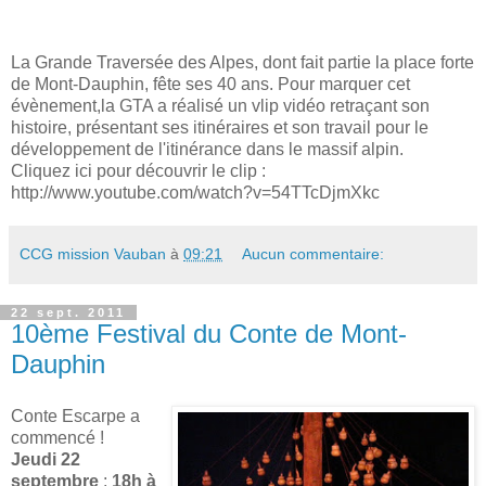
La Grande Traversée des Alpes, dont fait partie la place forte
de Mont-Dauphin, fête ses 40 ans. Pour marquer cet
évènement,la GTA a réalisé un vlip vidéo retraçant son
histoire, présentant ses itinéraires et son travail pour le
développement de l'itinérance dans le massif alpin.
Cliquez ici pour découvrir le clip :
http://www.youtube.com/watch?v=54TTcDjmXkc
CCG mission Vauban
à
09:21
Aucun commentaire:
22 sept. 2011
10ème Festival du Conte de Mont-
Dauphin
Conte Escarpe a
commencé !
Jeudi 22
septembre
:
18h à