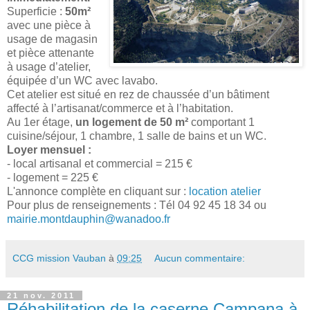
Superficie :
50m²
avec une pièce à
usage de magasin
et pièce attenante
à usage d’atelier,
équipée d’un WC avec lavabo.
Cet atelier est situé en rez de chaussée d’un bâtiment
affecté à l’artisanat/commerce et à l’habitation.
Au 1er étage,
un logement de 50 m²
comportant 1
cuisine/séjour, 1 chambre, 1 salle de bains et un WC.
Loyer mensuel :
- local artisanal et commercial = 215 €
- logement = 225 €
L'annonce complète en cliquant sur :
location atelier
Pour plus de renseignements : Tél 04 92 45 18 34 ou
mairie.montdauphin@wanadoo.fr
CCG mission Vauban
à
09:25
Aucun commentaire:
21 nov. 2011
Réhabilitation de la caserne Campana à