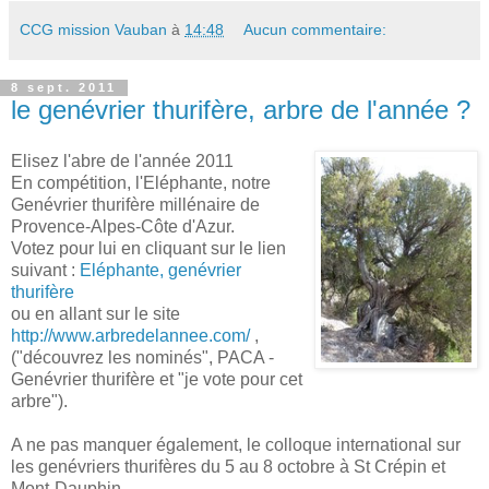
CCG mission Vauban
à
14:48
Aucun commentaire:
8 sept. 2011
le genévrier thurifère, arbre de l'année ?
Elisez l'abre de l'année 2011
En compétition, l'Eléphante, notre
Genévrier thurifère millénaire de
Provence-Alpes-Côte d'Azur.
Votez pour lui en cliquant sur le lien
suivant :
Eléphante, genévrier
thurifère
ou en allant sur le site
http://www.arbredelannee.com/
,
("découvrez les nominés", PACA -
Genévrier thurifère et "je vote pour cet
arbre").
A ne pas manquer également, le colloque international sur
les genévriers thurifères du 5 au 8 octobre à St Crépin et
Mont-Dauphin