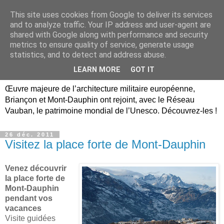
This site uses cookies from Google to deliver its services
Briançon, Mont-Dauphin,
and to analyze traffic. Your IP address and user-agent are
shared with Google along with performance and security
Vauban Unesco Hautes-
metrics to ensure quality of service, generate usage
statistics, and to detect and address abuse.
Alpes
LEARN MORE
GOT IT
Œuvre majeure de l’architecture militaire européenne,
Briançon et Mont-Dauphin ont rejoint, avec le Réseau
Vauban, le patrimoine mondial de l’Unesco. Découvrez-les !
26 déc. 2011
Visitez la place forte de Mont-Dauphin
Venez découvrir
la place forte de
Mont-Dauphin
pendant vos
vacances
Visite guidées