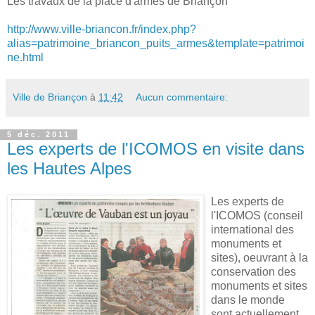
Les travaux de la place d'armes de Briançon
http://www.ville-briancon.fr/index.php?
alias=patrimoine_briancon_puits_armes&template=patrimoi
ne.html
Ville de Briançon
à
11:42
Aucun commentaire:
5 déc. 2011
Les experts de l'ICOMOS en visite dans
les Hautes Alpes
Les experts de
l'ICOMOS (conseil
international des
monuments et
sites), oeuvrant à la
conservation des
monuments et sites
dans le monde
sont actuellement