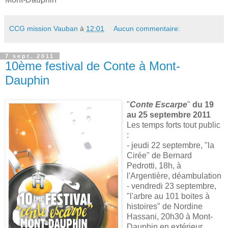
CCG mission Vauban
à
12:01
Aucun commentaire:
7 sept. 2011
10ème festival de Conte à Mont-
Dauphin
"
Conte Escarpe
"
du 19
au 25 septembre 2011
Les temps forts tout public
:
- jeudi 22 septembre, "la
Cirée" de Bernard
Pedrotti, 18h, à
l'Argentière, déambulation
- vendredi 23 septembre,
"l'arbre au 101 boites à
histoires" de Nordine
Hassani, 20h30 à Mont-
Dauphin en extérieur