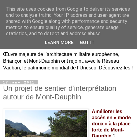
This site uses cookies from Google to deliver its services
Briançon, Mont-Dauphin,
and to analyze traffic. Your IP address and user-agent are
shared with Google along with performance and security
Vauban Unesco Hautes-
metrics to ensure quality of service, generate usage
statistics, and to detect and address abuse.
Alpes
LEARN MORE
GOT IT
Œuvre majeure de l’architecture militaire européenne,
Briançon et Mont-Dauphin ont rejoint, avec le Réseau
Vauban, le patrimoine mondial de l’Unesco. Découvrez-les !
17 janv. 2011
Un projet de sentier d'interprétation
autour de Mont-Dauphin
Améliorer les
accès en « mode
doux » à la place
forte de Mont-
Dauphin
?