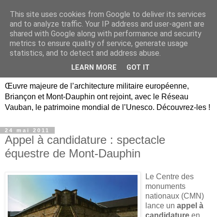
This site uses cookies from Google to deliver its services
Briançon, Mont-Dauphin,
and to analyze traffic. Your IP address and user-agent are
shared with Google along with performance and security
Vauban Unesco Hautes-
metrics to ensure quality of service, generate usage
statistics, and to detect and address abuse.
Alpes
LEARN MORE
GOT IT
Œuvre majeure de l’architecture militaire européenne,
Briançon et Mont-Dauphin ont rejoint, avec le Réseau
Vauban, le patrimoine mondial de l’Unesco. Découvrez-les !
24 mai 2011
Appel à candidature : spectacle
équestre de Mont-Dauphin
Le Centre des
monuments
nationaux (CMN)
lance un
appel à
candidature
en