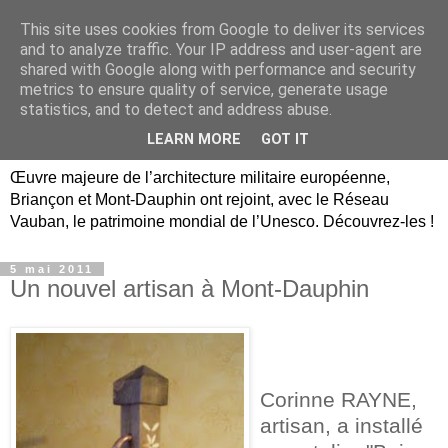
This site uses cookies from Google to deliver its services
Briançon, Mont-Dauphin,
and to analyze traffic. Your IP address and user-agent are
shared with Google along with performance and security
Vauban Unesco Hautes-
metrics to ensure quality of service, generate usage
statistics, and to detect and address abuse.
Alpes
LEARN MORE
GOT IT
Œuvre majeure de l’architecture militaire européenne,
Briançon et Mont-Dauphin ont rejoint, avec le Réseau
Vauban, le patrimoine mondial de l’Unesco. Découvrez-les !
5 mai 2011
Un nouvel artisan à Mont-Dauphin
Corinne RAYNE,
artisan, a installé