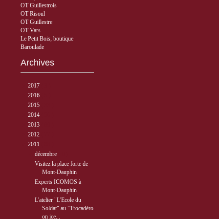
OT Guillestrois
OT Risoul
OT Guillestre
OT Vars
Le Petit Bois, boutique
Baroulade
Archives
►
2017
( 3 )
►
2016
( 5 )
►
2015
( 33 )
►
2014
( 56 )
►
2013
( 89 )
►
2012
( 77 )
▼
2011
( 68 )
▼
décembre
( 6 )
Visitez la place forte de
Mont-Dauphin
Experts ICOMOS à
Mont-Dauphin
L'atelier "L'Ecole du
Soldat" au "Trocadéro
on ice...