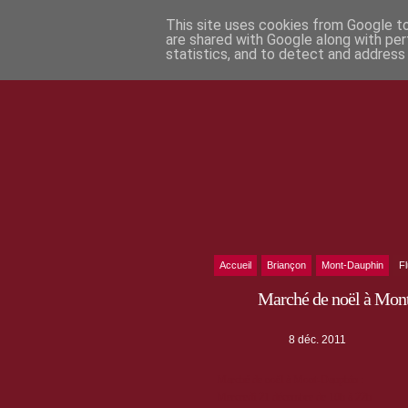
This site uses cookies from Google to 
are shared with Google along with per
statistics, and to detect and address
Accueil
Briançon
Mont-Dauphin
F
Marché de noël à Mon
8 déc. 2011
Marché de noël à Mont-Dauphin :
Mercredi 21 décembre de 10h à 22h