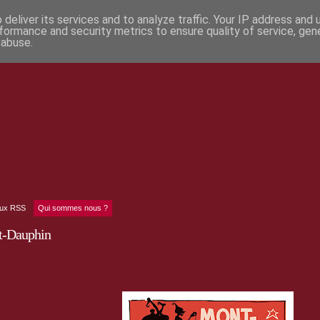
deliver its services and to analyze traffic. Your IP address and
formance and security metrics to ensure quality of service, ge
 abuse.
lux RSS
Qui sommes nous ?
t-Dauphin