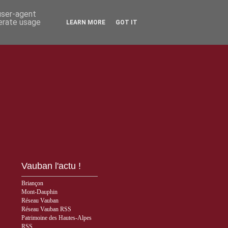
 user-agent
nerate usage
LEARN MORE
GOT IT
Vauban l'actu !
Briançon
Mont-Dauphin
Réseau Vauban
Réseau Vauban RSS
Patrimoine des Hautes-Alpes
RSS