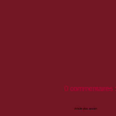
jeudi 22 décembre de 10h à 19h
Spectacles, jeux, animations et de nombreux 
0 commentaires 
Enregistrer un commentaire
Article plus ancien