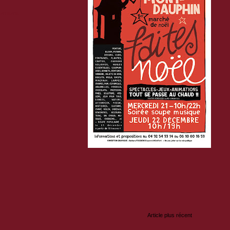
artisans
:
Article plus récent