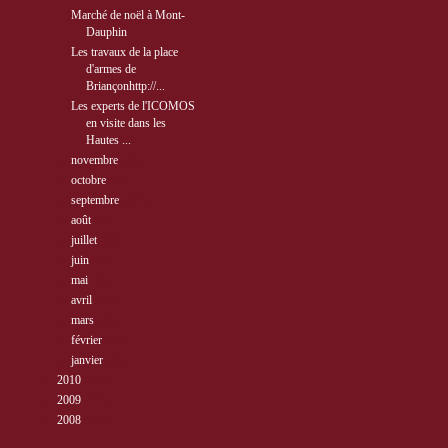
Marché de noël à Mont-
Dauphin
Les travaux de la place
d'armes de
Briançonhttp://...
Les experts de l'ICOMOS
en visite dans les
Hautes ...
►
novembre
( 3 )
►
octobre
( 3 )
►
septembre
( 10 )
►
août
( 5 )
►
juillet
( 9 )
►
juin
( 9 )
►
mai
( 8 )
►
avril
( 4 )
►
mars
( 4 )
►
février
( 3 )
►
janvier
( 4 )
►
2010
( 40 )
►
2009
( 27 )
►
2008
( 10 )