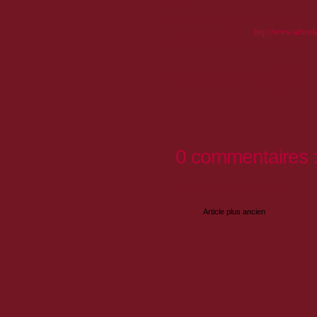
d'Azur.
Votez pour lui en cliquant sur le lien suivant
ou en allant sur le site
http://www.arbred
Genévrier thurifère et "je vote pour cet arbre
A ne pas manquer également, le colloque int
octobre à St Crépin et Mont-Dauphin
0 commentaires 
Enregistrer un commentaire
Article plus ancien