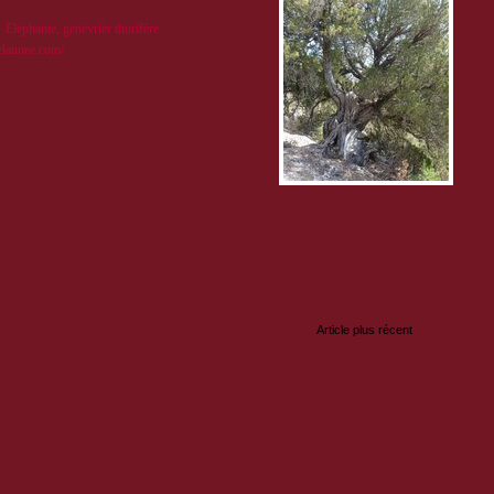
 :
Eléphante, genévrier thurifère
elannee.com/
,("découvrez les nominés", PACA -
").
ernational sur les genévriers thurifères du 5 au 8
:
Article plus récent