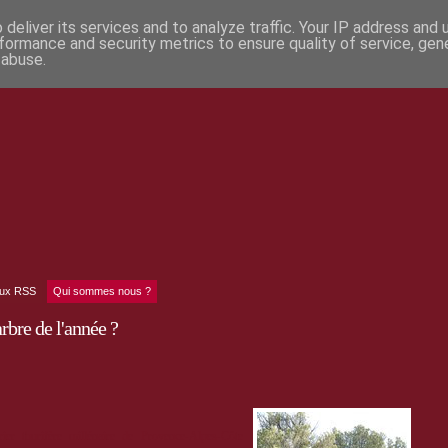
deliver its services and to analyze traffic. Your IP address and
formance and security metrics to ensure quality of service, ge
 abuse.
lux RSS
Qui sommes nous ?
arbre de l'année ?
rier thurifère millénaire de Provence-Alpes-Côte