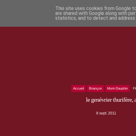
This site uses cookies from Google to 
are shared with Google along with per
statistics, and to detect and address
Accueil
Briançon
Mont-Dauphin
F
le genévrier thurifère, 
8 sept. 2011
Elisez l'abre de l'année 2011
En compétition, l'Eléphante, notre Genév