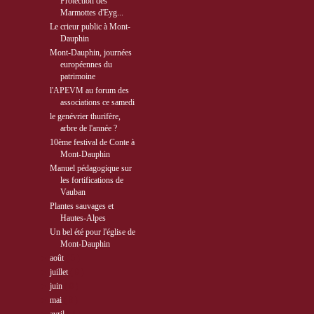
Protection des
Marmottes d'Eyg...
Le crieur public à Mont-
Dauphin
Mont-Dauphin, journées
européennes du
patrimoine
l'APEVM au forum des
associations ce samedi
le genévrier thurifère,
arbre de l'année ?
10ème festival de Conte à
Mont-Dauphin
Manuel pédagogique sur
les fortifications de
Vauban
Plantes sauvages et
Hautes-Alpes
Un bel été pour l'église de
Mont-Dauphin
►
août
( 5 )
►
juillet
( 9 )
►
juin
( 9 )
►
mai
( 8 )