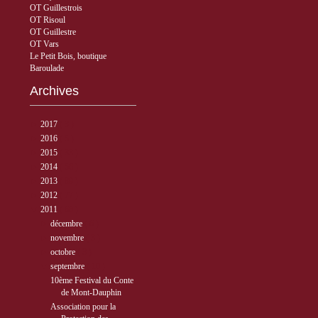
OT Guillestrois
OT Risoul
OT Guillestre
OT Vars
Le Petit Bois, boutique
Baroulade
Archives
►
2017
( 3 )
►
2016
( 5 )
►
2015
( 33 )
►
2014
( 56 )
►
2013
( 89 )
►
2012
( 77 )
▼
2011
( 68 )
►
décembre
( 6 )
►
novembre
( 3 )
►
octobre
( 3 )
▼
septembre
( 10 )
10ème Festival du Conte
de Mont-Dauphin
Association pour la