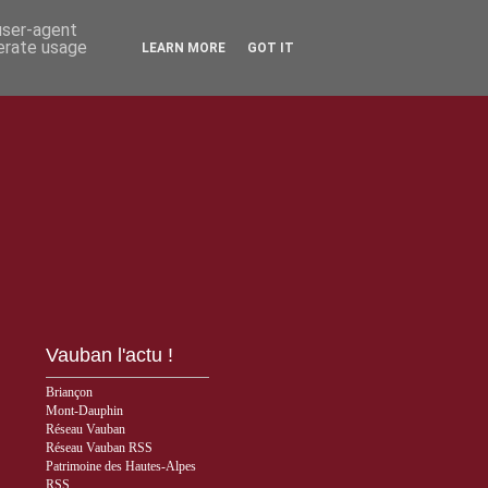
 user-agent
nerate usage
LEARN MORE
GOT IT
Vauban l'actu !
Briançon
Mont-Dauphin
Réseau Vauban
Réseau Vauban RSS
Patrimoine des Hautes-Alpes
RSS