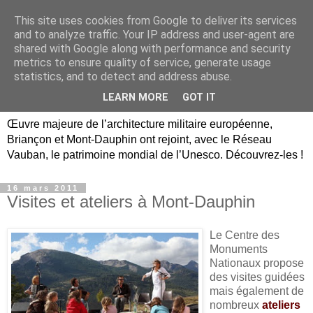
This site uses cookies from Google to deliver its services
Briançon, Mont-Dauphin,
and to analyze traffic. Your IP address and user-agent are
shared with Google along with performance and security
Vauban Unesco Hautes-
metrics to ensure quality of service, generate usage
statistics, and to detect and address abuse.
Alpes
LEARN MORE
GOT IT
Œuvre majeure de l’architecture militaire européenne,
Briançon et Mont-Dauphin ont rejoint, avec le Réseau
Vauban, le patrimoine mondial de l’Unesco. Découvrez-les !
16 mars 2011
Visites et ateliers à Mont-Dauphin
Le Centre des
Monuments
Nationaux propose
des visites guidées
mais également de
nombreux
ateliers