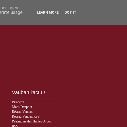
 user-agent
nerate usage
LEARN MORE
GOT IT
Vauban l'actu !
Briançon
Mont-Dauphin
Réseau Vauban
Réseau Vauban RSS
Patrimoine des Hautes-Alpes
RSS