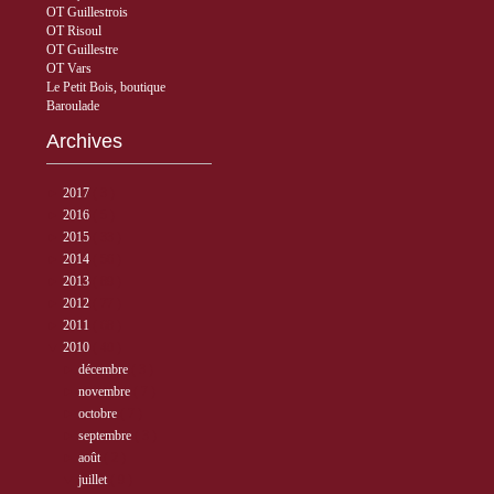
OT Guillestrois
OT Risoul
OT Guillestre
OT Vars
Le Petit Bois, boutique
Baroulade
Archives
►
2017
( 3 )
►
2016
( 5 )
►
2015
( 33 )
►
2014
( 56 )
►
2013
( 89 )
►
2012
( 77 )
►
2011
( 68 )
▼
2010
( 40 )
►
décembre
( 3 )
►
novembre
( 7 )
►
octobre
( 7 )
►
septembre
( 3 )
►
août
( 2 )
▼
juillet
( 9 )