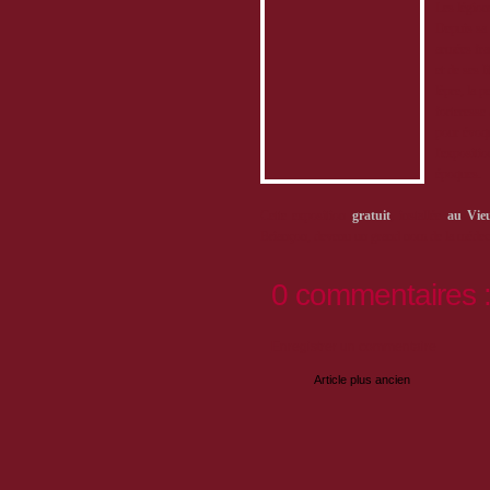
Les légion
Depuis sa 
armées fra
et de ses l
lèpre, la p
forteresse
pour évoque
l'expositi
époques.
Cette exposition
gratuit
, installée
au Vie
Briançon, devenu un grand nom de la médecin
0 commentaires 
Enregistrer un commentaire
Article plus ancien