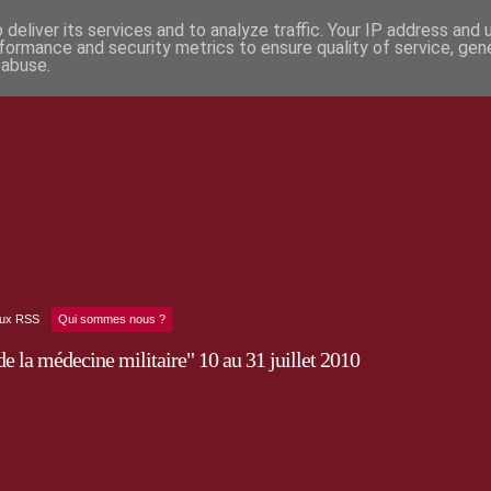
deliver its services and to analyze traffic. Your IP address and
formance and security metrics to ensure quality of service, ge
 abuse.
lux RSS
Qui sommes nous ?
de la médecine militaire" 10 au 31 juillet 2010
 proposée par l'association les "Régiments du Passé"