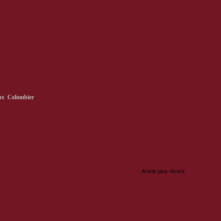
s romaines possédaient déjà des médecins militaires.
création en 1708 par Louis XIV, le service de santé des
nçais a été de tous les combats : pour la défense du pays
ibertés mais aussi contre les maladies, en particulier la
este et le paludisme. Quel plus bel endroit que cette
 de Briançon, voulue par Louis XIV et fortifiée par Vauban
r l'histoire de ces médecins militaires au travers
on d'objets, de documents et d'uniformes de diverses
ux Colombier
, dans la ville haute, sera aussi l'occasion de retrouver un enfant de
e militaire, le médecin inspecteur Blanchard.
:
Article plus récent