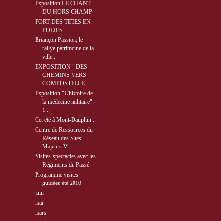
Exposition LE CHANT
DU HORS CHAMP
FORT DES TETES EN
FOLIES
Briançon Passion, le
rallye patrimoine de la
ville...
EXPOSITION " DES
CHEMINS VERS
COMPOSTELLE..."
Exposition "L'histoire de
la médecine militaire"
1...
Cet été à Mont-Dauphin...
Centre de Ressources du
Réseau des Sites
Majeurs V...
Visites-spectacles avec les
Régiments du Passé
Programme visites
guidées été 2010
►
juin
( 1 )
►
mai
( 2 )
►
mars
( 1 )