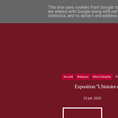
This site uses cookies from Google to 
are shared with Google along with per
statistics, and to detect and address
Accueil
Briançon
Mont-Dauphin
F
Exposition "L'histoire 
15 juil. 2010
Exposition