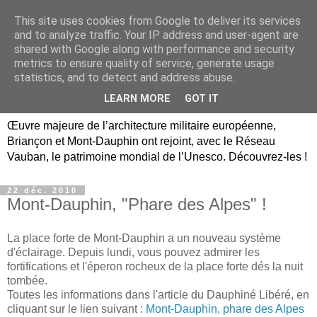
This site uses cookies from Google to deliver its services
Briançon, Mont-Dauphin,
and to analyze traffic. Your IP address and user-agent are
shared with Google along with performance and security
Vauban Unesco Hautes-
metrics to ensure quality of service, generate usage
statistics, and to detect and address abuse.
Alpes
LEARN MORE
GOT IT
Œuvre majeure de l’architecture militaire européenne,
Briançon et Mont-Dauphin ont rejoint, avec le Réseau
Vauban, le patrimoine mondial de l’Unesco. Découvrez-les !
22 déc. 2010
Mont-Dauphin, "Phare des Alpes" !
La place forte de Mont-Dauphin a un nouveau système
d'éclairage. Depuis lundi, vous pouvez admirer les
fortifications et l'éperon rocheux de la place forte dés la nuit
tombée.
Toutes les informations dans l'article du Dauphiné Libéré, en
cliquant sur le lien suivant :
Mont-Dauphin, phare des Alpes