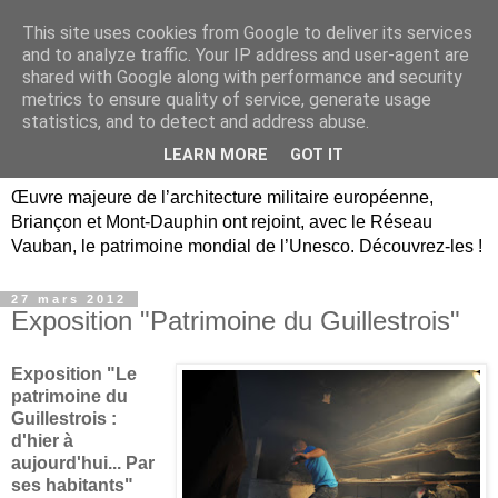
This site uses cookies from Google to deliver its services
Briançon, Mont-Dauphin,
and to analyze traffic. Your IP address and user-agent are
shared with Google along with performance and security
Vauban Unesco Hautes-
metrics to ensure quality of service, generate usage
statistics, and to detect and address abuse.
Alpes
LEARN MORE
GOT IT
Œuvre majeure de l’architecture militaire européenne,
Briançon et Mont-Dauphin ont rejoint, avec le Réseau
Vauban, le patrimoine mondial de l’Unesco. Découvrez-les !
27 mars 2012
Exposition "Patrimoine du Guillestrois"
Exposition "Le
patrimoine du
Guillestrois :
d'hier à
aujourd'hui... Par
ses habitants"