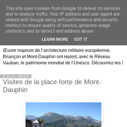
This site uses cookies from Google to deliver its services
Briançon, Mont-Dauphin,
and to analyze traffic. Your IP address and user-agent are
shared with Google along with performance and security
Vauban Unesco Hautes-
metrics to ensure quality of service, generate usage
statistics, and to detect and address abuse.
Alpes
LEARN MORE
GOT IT
Œuvre majeure de l’architecture militaire européenne,
Briançon et Mont-Dauphin ont rejoint, avec le Réseau
Vauban, le patrimoine mondial de l’Unesco. Découvrez-les !
3 juil. 2012
Visites de la place forte de Mont-
Dauphin