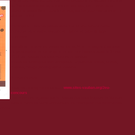
Après une visite sur une des 12 fortifications de Vauban inscrites
au Patrimoine mondial, prends ton pinceau, ton crayon ou ta
plume et laisse libre cours à ton imagination pour représenter ce
site en... 2050
Participant :
Tous les jeunes entre 6 et 14 ans dans le cadre
individuel ou scolaire, résidant en France ou dans un pays
limitrophe.
Modalités : e
nvoie ton dessin en format A4 accompagné d’un texte
de présentation de ton projet et de tes coordonnées avant le 31 mai
2013, au Réseau des sites majeurs de Vauban
Toutes les techniques sont acceptées : aquarelles, textes, feutres,
crayons, collage, photographie, dessins...
A vous de jouer !
Tous les renseignements sur :
www.sites-vauban.org/Jeu-
concours
Jeu concours organisé par le Réseau des Sites Majeurs de Vauban
dans le cadre du 5ème anniversaire de l'inscription des fortifications
mondial
: