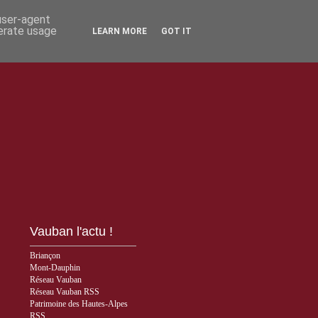
 user-agent
nerate usage
LEARN MORE
GOT IT
Vauban l'actu !
Briançon
Mont-Dauphin
Réseau Vauban
Réseau Vauban RSS
Patrimoine des Hautes-Alpes
RSS