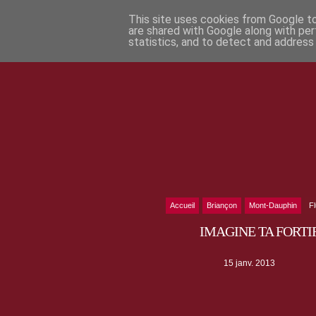
This site uses cookies from Google to 
are shared with Google along with per
statistics, and to detect and address
Accueil
Briançon
Mont-Dauphin
F
IMAGINE TA FORTIF
15 janv. 2013