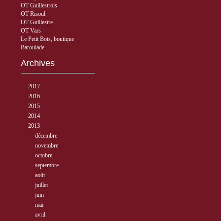
OT Guillestrois
OT Risoul
OT Guillestre
OT Vars
Le Petit Bois, boutique
Baroulade
Archives
►
2017
( 3 )
►
2016
( 5 )
►
2015
( 33 )
►
2014
( 56 )
▼
2013
( 89 )
►
décembre
( 8 )
►
novembre
( 3 )
►
octobre
( 1 )
►
septembre
( 5 )
►
août
( 6 )
►
juillet
( 12 )
►
juin
( 6 )
►
mai
( 8 )
►
avril
( 15 )