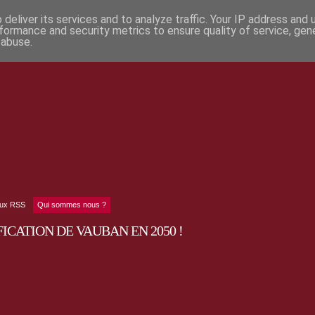
deliver its services and to analyze traffic. Your IP address and
formance and security metrics to ensure quality of service, ge
 abuse.
lux RSS
Qui sommes nous ?
ICATION DE VAUBAN EN 2050 !