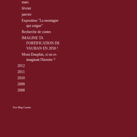
►
mars
( 11 )
►
février
( 10 )
▼
janvier
( 4 )
Exposition "La montagne
qui soigne"
Recherche de contes
IMAGINE TA
FORTIFICATION DE
VAUBAN EN 2050 !
Mont-Dauphin, si on re-
imaginait l'histoire ?
►
2012
( 77 )
►
2011
( 68 )
►
2010
( 40 )
►
2009
( 27 )
►
2008
( 10 )
Free Blog Counter