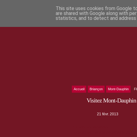
This site uses cookies from Google to 
are shared with Google along with per
statistics, and to detect and address
Accueil
Briançon
Mont-Dauphin
F
Visitez Mont-Dauphin 
21 févr. 2013
Ce sont les vacances !
Tous au ski... et à la découverte du pat