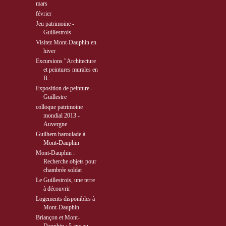
►
mars
( 11 )
▼
février
( 10 )
Jeu patrimoine -
Guillestrois
Visitez Mont-Dauphin en
hiver
Excursions "Architecture
et peintures murales en
B...
Exposition de peinture -
Guillestre
colloque patrimoine
mondial 2013 -
Auvergne
Guilhem baroulade à
Mont-Dauphin
Mont-Dauphin :
Recherche objets pour
chambrée soldat
Le Guillestrois, une terre
à découvrir
Logements disponibles à
Mont-Dauphin
Briançon et Mont-