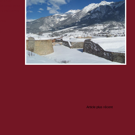
te toute
le lundi pour
s militaires
nts
r
:
Article plus récent