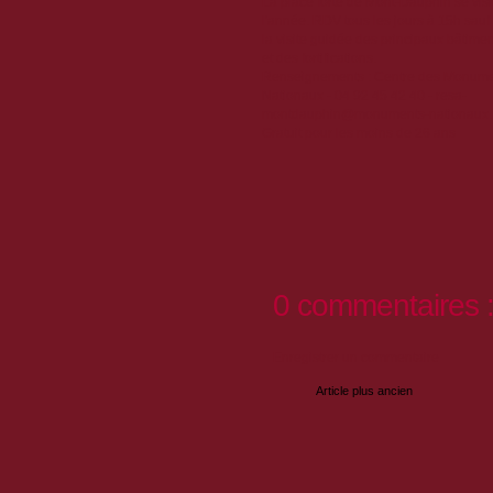
La place forte de Mont-Dauphin se visi
l'année. RDV tous les jours à 15h sauf 
la visite guidée des principaux bâtiment
et des fortifications.
Renseignements : Centre des Monume
Nationaux - 04 92 45 42 40 - resa-
montdauphin@monuments-nationaux.f
Gratuit pour les moins de 26 ans
0 commentaires 
Enregistrer un commentaire
Article plus ancien