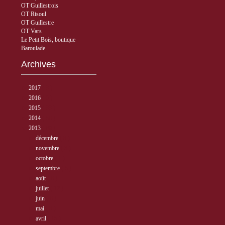
OT Guillestrois
OT Risoul
OT Guillestre
OT Vars
Le Petit Bois, boutique
Baroulade
Archives
►
2017
( 3 )
►
2016
( 5 )
►
2015
( 33 )
►
2014
( 56 )
▼
2013
( 89 )
►
décembre
( 8 )
►
novembre
( 3 )
►
octobre
( 1 )
►
septembre
( 5 )
►
août
( 6 )
►
juillet
( 12 )
►
juin
( 6 )
►
mai
( 8 )
►
avril
( 15 )