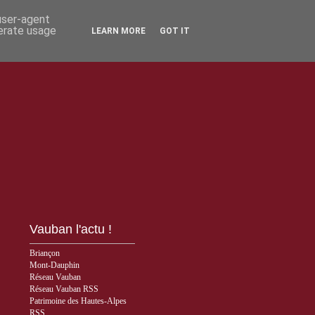
 user-agent
nerate usage
LEARN MORE
GOT IT
Vauban l'actu !
Briançon
Mont-Dauphin
Réseau Vauban
Réseau Vauban RSS
Patrimoine des Hautes-Alpes
RSS