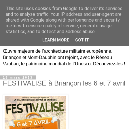
This site uses cookies from Google to deliver its services
Briançon, Mont-Dauphin,
and to analyze traffic. Your IP address and user-agent are
shared with Google along with performance and security
Vauban Unesco Hautes-
metrics to ensure quality of service, generate usage
statistics, and to detect and address abuse.
Alpes
LEARN MORE
GOT IT
Œuvre majeure de l’architecture militaire européenne,
Briançon et Mont-Dauphin ont rejoint, avec le Réseau
Vauban, le patrimoine mondial de l’Unesco. Découvrez-les !
19 mars 2013
FESTIVALISE à Briançon les 6 et 7 avril