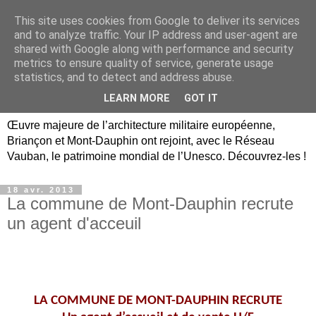
This site uses cookies from Google to deliver its services
Briançon, Mont-Dauphin,
and to analyze traffic. Your IP address and user-agent are
shared with Google along with performance and security
Vauban Unesco Hautes-
metrics to ensure quality of service, generate usage
statistics, and to detect and address abuse.
Alpes
LEARN MORE
GOT IT
Œuvre majeure de l’architecture militaire européenne,
Briançon et Mont-Dauphin ont rejoint, avec le Réseau
Vauban, le patrimoine mondial de l’Unesco. Découvrez-les !
18 avr. 2013
La commune de Mont-Dauphin recrute
un agent d'acceuil
LA COMMUNE DE
MONT-DAUPHIN RECRUTE