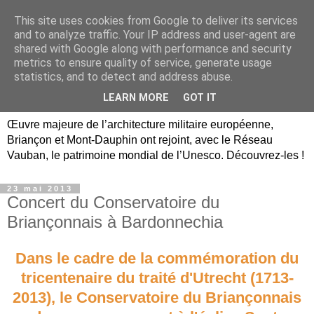
This site uses cookies from Google to deliver its services
Briançon, Mont-Dauphin,
and to analyze traffic. Your IP address and user-agent are
shared with Google along with performance and security
Vauban Unesco Hautes-
metrics to ensure quality of service, generate usage
statistics, and to detect and address abuse.
Alpes
LEARN MORE
GOT IT
Œuvre majeure de l’architecture militaire européenne,
Briançon et Mont-Dauphin ont rejoint, avec le Réseau
Vauban, le patrimoine mondial de l’Unesco. Découvrez-les !
23 mai 2013
Concert du Conservatoire du
Briançonnais à Bardonnechia
Dans le cadre de la commémoration du
tricentenaire du traité d'Utrecht (1713-
2013), le Conservatoire du Briançonnais