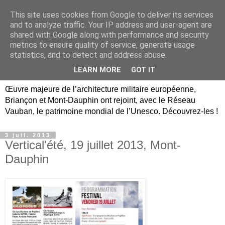
This site uses cookies from Google to deliver its services
Briançon, Mont-Dauphin,
and to analyze traffic. Your IP address and user-agent are
shared with Google along with performance and security
Vauban Unesco Hautes-
metrics to ensure quality of service, generate usage
statistics, and to detect and address abuse.
Alpes
LEARN MORE
GOT IT
Œuvre majeure de l’architecture militaire européenne,
Briançon et Mont-Dauphin ont rejoint, avec le Réseau
Vauban, le patrimoine mondial de l’Unesco. Découvrez-les !
3 juil. 2013
Vertical'été, 19 juillet 2013, Mont-
Dauphin