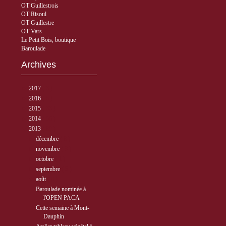
OT Guillestrois
OT Risoul
OT Guillestre
OT Vars
Le Petit Bois, boutique
Baroulade
Archives
►
2017
( 3 )
►
2016
( 5 )
►
2015
( 33 )
►
2014
( 56 )
▼
2013
( 89 )
►
décembre
( 8 )
►
novembre
( 3 )
►
octobre
( 1 )
►
septembre
( 5 )
▼
août
( 6 )
Baroulade nominée à
l'OPEN PACA
Cette semaine à Mont-
Dauphin