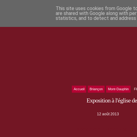
This site uses cookies from Google to 
are shared with Google along with per
statistics, and to detect and address
Accueil
Briançon
Mont-Dauphin
F
Exposition à l'église 
12 août 2013
Exposition "Mont-Dauphin