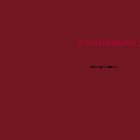
d'Utrecht" à l'église de
Une belle exposition réalisée par le C
Gwenaël, Thomas et Antoine stagiaires d
Rencontre de ces passionnées et ouver
Retrouver l'article du Dauphiné libéré 
0 commentaires 
Enregistrer un commentaire
Article plus ancien