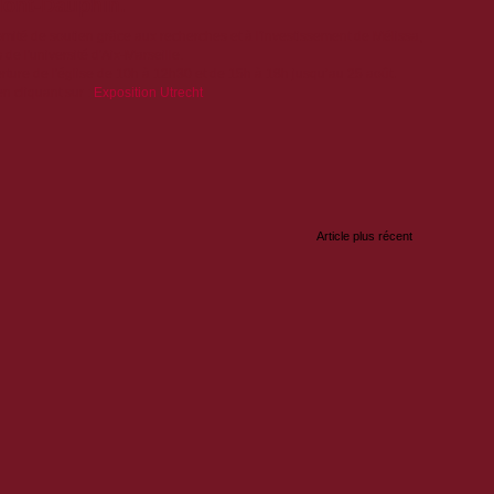
 Mont-Dauphin.
omité de soutien grâce aux recherches et à l'investissement de Mélissa,
e l'université d'Aix-Marseille.
ture de l'église de 10h à 12h30 et de 15h à 18h
jusqu’au
25 août
.
en cliquant sur :
Exposition Utrecht
:
Article plus récent