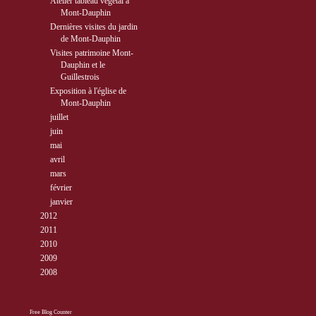
Atelier tableau végétal à
Mont-Dauphin
Dernières visites du jardin
de Mont-Dauphin
Visites patrimoine Mont-
Dauphin et le
Guillestrois
Exposition à l'église de
Mont-Dauphin
►
juillet
( 12 )
►
juin
( 6 )
►
mai
( 8 )
►
avril
( 15 )
►
mars
( 11 )
►
février
( 10 )
►
janvier
( 4 )
►
2012
( 77 )
►
2011
( 68 )
►
2010
( 40 )
►
2009
( 27 )
►
2008
( 10 )
Free Blog Counter