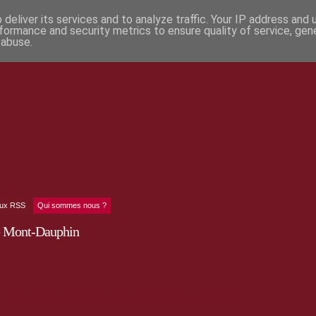
deliver its services and to analyze traffic. Your IP address and
formance and security metrics to ensure quality of service, ge
 abuse.
lux RSS
Qui sommes nous ?
de Mont-Dauphin
 et le Guillestrois à l'époque du Traité