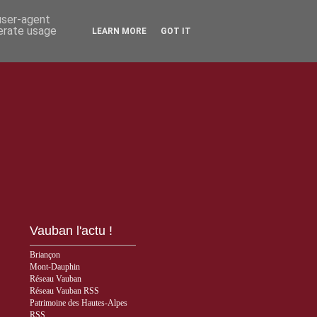
 user-agent
nerate usage
LEARN MORE
GOT IT
Vauban l'actu !
Briançon
Mont-Dauphin
Réseau Vauban
Réseau Vauban RSS
Patrimoine des Hautes-Alpes
RSS