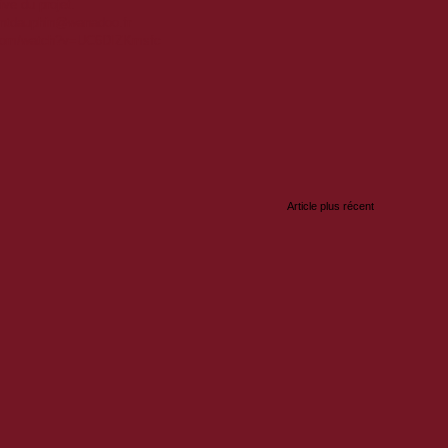
ive du projet.
ontdauphin@wanadoo.fr
.com/watch?v=UC6DIZKmsfc
:
Article plus récent