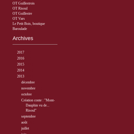
OT Guillestrois
OT Risoul
OT Guillestre
OT Vars
Le Petit Bois, boutique
Baroulade
Archives
►
2017
( 3 )
►
2016
( 5 )
►
2015
( 33 )
►
2014
( 56 )
▼
2013
( 89 )
►
décembre
( 8 )
►
novembre
( 3 )
▼
octobre
( 1 )
Création conte : "Mont-
Dauphin vu de...
Risoul"
►
septembre
( 5 )
►
août
( 6 )
►
juillet
( 12 )