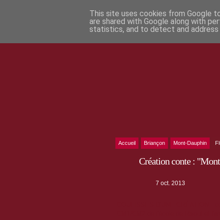
This site uses cookies from Google to 
are shared with Google along with per
statistics, and to detect and address
Accueil
Briançon
Mont-Dauphin
F
Création conte : "Mont
7 oct. 2013
COULISSES D'UNE CRÉATION : conte 
CM1/CM2 de l'école de Risoul et l'a