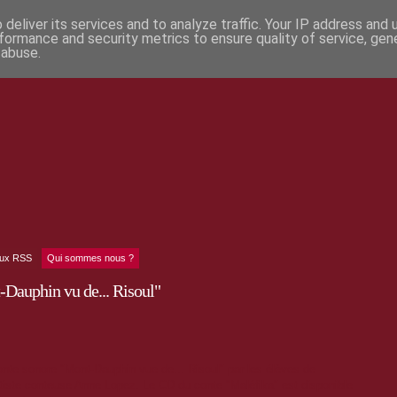
deliver its services and to analyze traffic. Your IP address and
formance and security metrics to ensure quality of service, ge
 abuse.
lux RSS
Qui sommes nous ?
-Dauphin vu de... Risoul"
sonore "Mont-Dauphin vue de... Risoul" par les élèves de
rtiste conteuse Anne Lopez. Le CD du conte "Maléfika" est disponible