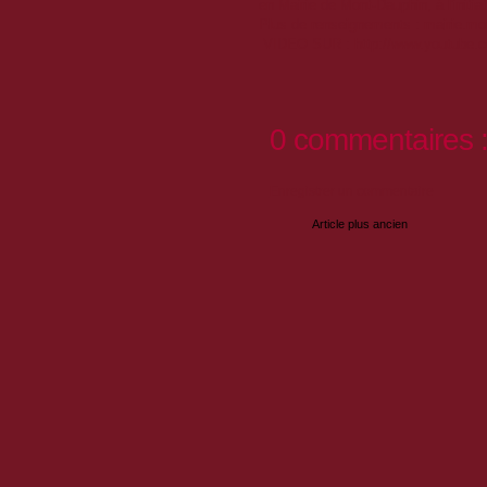
en Mairie de Mont-Dauphin, à l'initiat
Plus de renseignements : mairie.m
VIDEO SUR : http://www.youtube
0 commentaires 
Enregistrer un commentaire
Article plus ancien