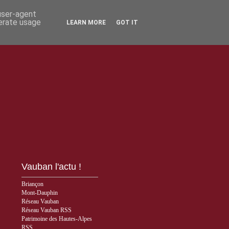
 user-agent
nerate usage
LEARN MORE
GOT IT
Vauban l'actu !
Briançon
Mont-Dauphin
Réseau Vauban
Réseau Vauban RSS
Patrimoine des Hautes-Alpes
RSS