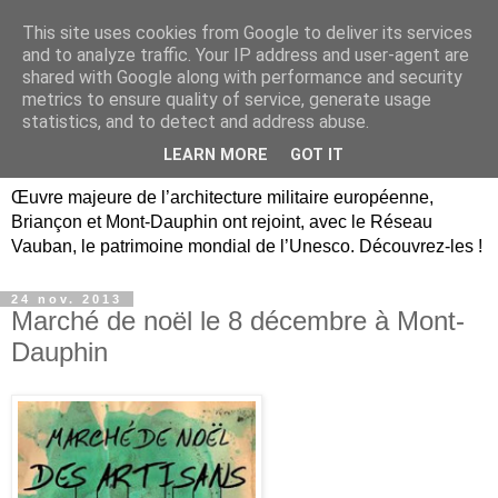
This site uses cookies from Google to deliver its services
Briançon, Mont-Dauphin,
and to analyze traffic. Your IP address and user-agent are
shared with Google along with performance and security
Vauban Unesco Hautes-
metrics to ensure quality of service, generate usage
statistics, and to detect and address abuse.
Alpes
LEARN MORE
GOT IT
Œuvre majeure de l’architecture militaire européenne,
Briançon et Mont-Dauphin ont rejoint, avec le Réseau
Vauban, le patrimoine mondial de l’Unesco. Découvrez-les !
24 nov. 2013
Marché de noël le 8 décembre à Mont-
Dauphin