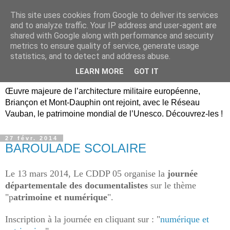
This site uses cookies from Google to deliver its services
Briançon, Mont-Dauphin,
and to analyze traffic. Your IP address and user-agent are
shared with Google along with performance and security
Vauban Unesco Hautes-
metrics to ensure quality of service, generate usage
statistics, and to detect and address abuse.
Alpes
LEARN MORE
GOT IT
Œuvre majeure de l’architecture militaire européenne,
Briançon et Mont-Dauphin ont rejoint, avec le Réseau
Vauban, le patrimoine mondial de l’Unesco. Découvrez-les !
27 févr. 2014
BAROULADE SCOLAIRE
Le 13 mars 2014, Le CDDP 05 organise la
journée
départementale des documentalistes
sur le thème
"p
atrimoine et numérique
".
Inscription à la journée en cliquant sur : "
numérique et