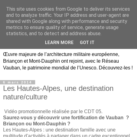
This site uses cookies from Google to deliver its services
Briançon, Mont-Dauphin,
and to analyze traffic. Your IP address and user-agent are
shared with Google along with performance and security
Vauban Unesco Hautes-
metrics to ensure quality of service, generate usage
statistics, and to detect and address abuse.
Alpes
LEARN MORE
GOT IT
Œuvre majeure de l’architecture militaire européenne,
Briançon et Mont-Dauphin ont rejoint, avec le Réseau
Vauban, le patrimoine mondial de l’Unesco. Découvrez-les !
6 mars 2014
Les Hautes-Alpes, une destination
nature/culture
Vidéo promotionnelle réalisée par le CDT 05.
Saurez-vous y découvrir une fortification de Vauban ?
Briançon ou Mont-Dauphin ?
Les Hautes-Alpes : une destination famille avec une
multitude d'activités à partager dans un cadre exceptionnel