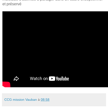
et préservé
CCG mission Vauban
à
08:58