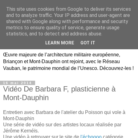
This site uses cookies from Google to deliver its services
Briançon, Mont-Dauphin,
and to analyze traffic. Your IP address and user-agent are
shared with Google along with performance and security
Vauban Unesco Hautes-
metrics to ensure quality of service, generate usage
statistics, and to detect and address abuse.
Alpes
LEARN MORE
GOT IT
Œuvre majeure de l’architecture militaire européenne,
Briançon et Mont-Dauphin ont rejoint, avec le Réseau
Vauban, le patrimoine mondial de l’Unesco. Découvrez-les !
16 mai 2014
Vidéo De Barbara F, plasticienne à
Mont-Dauphin
Entretien avec Barbara de l'atelier du Poisson qui vole à
Mont-Dauphin
Une série de vidéo sur des artistes locaux réalisée par
Jérôme Kernéïs.
Une vidéo à retrouver sur le site de
l'échoooo,
catégorie