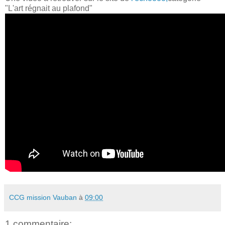
"L'art régnait au plafond"
CCG mission Vauban
à
09:00
1 commentaire: