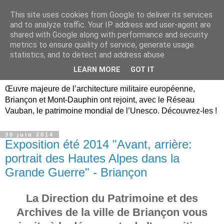
This site uses cookies from Google to deliver its services
Briançon, Mont-Dauphin,
and to analyze traffic. Your IP address and user-agent are
shared with Google along with performance and security
Vauban Unesco Hautes-
metrics to ensure quality of service, generate usage
statistics, and to detect and address abuse.
Alpes
LEARN MORE
GOT IT
Œuvre majeure de l’architecture militaire européenne,
Briançon et Mont-Dauphin ont rejoint, avec le Réseau
Vauban, le patrimoine mondial de l’Unesco. Découvrez-les !
30 juin 2014
Exposition été 2014 "Avant, arrière:
portrait des Hautes Alpes dans la
Grande Guerre" - Briançon
La Direction du Patrimoine et des
Archives de la ville de Briançon vous