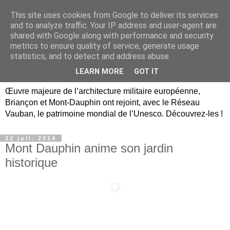
This site uses cookies from Google to deliver its services
Briançon, Mont-Dauphin,
and to analyze traffic. Your IP address and user-agent are
shared with Google along with performance and security
Vauban Unesco Hautes-
metrics to ensure quality of service, generate usage
statistics, and to detect and address abuse.
Alpes
LEARN MORE
GOT IT
Œuvre majeure de l’architecture militaire européenne,
Briançon et Mont-Dauphin ont rejoint, avec le Réseau
Vauban, le patrimoine mondial de l’Unesco. Découvrez-les !
22 juil. 2014
Mont Dauphin anime son jardin
historique