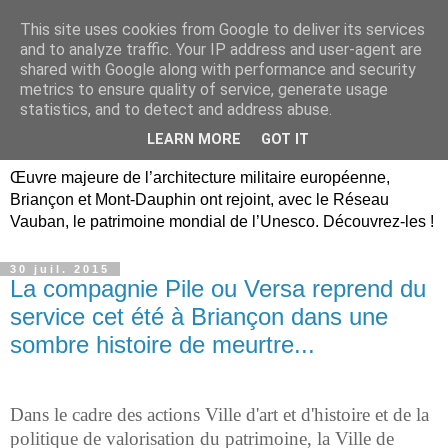
This site uses cookies from Google to deliver its services
Briançon, Mont-Dauphin,
and to analyze traffic. Your IP address and user-agent are
shared with Google along with performance and security
Vauban Unesco Hautes-
metrics to ensure quality of service, generate usage
statistics, and to detect and address abuse.
Alpes
LEARN MORE
GOT IT
Œuvre majeure de l’architecture militaire européenne,
Briançon et Mont-Dauphin ont rejoint, avec le Réseau
Vauban, le patrimoine mondial de l’Unesco. Découvrez-les !
30 juil. 2015
La compagnie Pile ou Versa reprend du
service cet été à Briançon dans une
sombre histoire de meurtre...
Dans le cadre des actions Ville d'art et d'histoire et de la
politique de valorisation du patrimoine, la Ville de