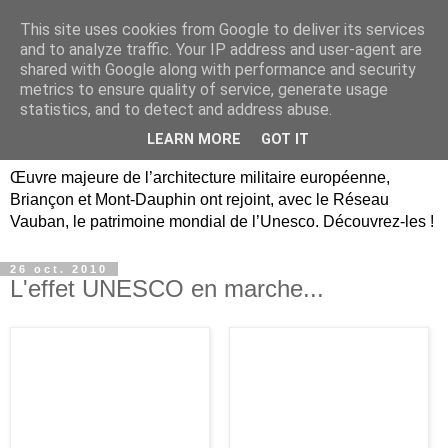
This site uses cookies from Google to deliver its services
Briançon, Mont-Dauphin,
and to analyze traffic. Your IP address and user-agent are
shared with Google along with performance and security
Vauban Unesco Hautes-
metrics to ensure quality of service, generate usage
statistics, and to detect and address abuse.
Alpes
LEARN MORE
GOT IT
Œuvre majeure de l’architecture militaire européenne,
Briançon et Mont-Dauphin ont rejoint, avec le Réseau
Vauban, le patrimoine mondial de l’Unesco. Découvrez-les !
26 oct. 2010
L'effet UNESCO en marche...