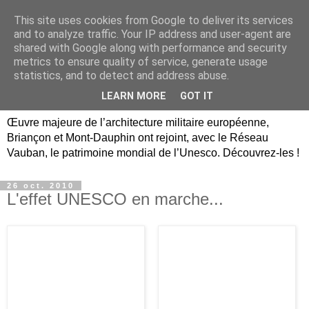
This site uses cookies from Google to deliver its services
Briançon, Mont-Dauphin,
and to analyze traffic. Your IP address and user-agent are
shared with Google along with performance and security
Vauban Unesco Hautes-
metrics to ensure quality of service, generate usage
statistics, and to detect and address abuse.
Alpes
LEARN MORE
GOT IT
Œuvre majeure de l’architecture militaire européenne,
Briançon et Mont-Dauphin ont rejoint, avec le Réseau
Vauban, le patrimoine mondial de l’Unesco. Découvrez-les !
26 oct. 2010
L'effet UNESCO en marche...