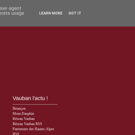
 user-agent
nerate usage
LEARN MORE
GOT IT
Vauban l'actu !
Briançon
Mont-Dauphin
Réseau Vauban
Réseau Vauban RSS
Patrimoine des Hautes-Alpes
RSS