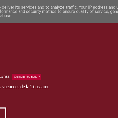
deliver its services and to analyze traffic. Your IP address and
formance and security metrics to ensure quality of service, ge
 abuse.
lux RSS
Qui sommes nous ?
s vacances de la Toussaint