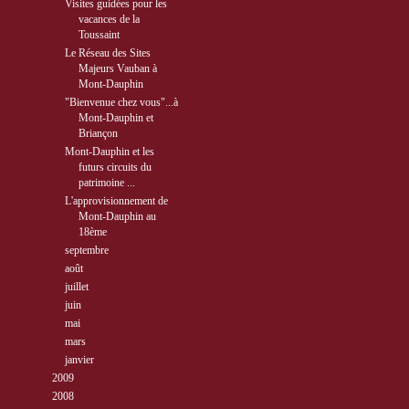
Visites guidées pour les
vacances de la
Toussaint
Le Réseau des Sites
Majeurs Vauban à
Mont-Dauphin
"Bienvenue chez vous"...à
Mont-Dauphin et
Briançon
Mont-Dauphin et les
futurs circuits du
patrimoine ...
L'approvisionnement de
Mont-Dauphin au
18ème
►
septembre
( 3 )
►
août
( 2 )
►
juillet
( 9 )
►
juin
( 1 )
►
mai
( 2 )
►
mars
( 1 )
►
janvier
( 5 )
►
2009
( 27 )
►
2008
( 10 )