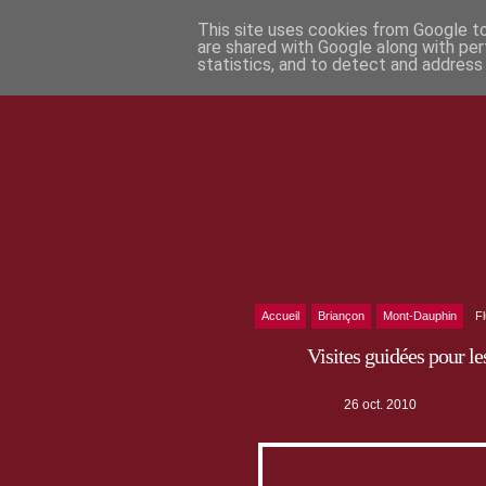
This site uses cookies from Google to 
are shared with Google along with per
statistics, and to detect and address
Accueil
Briançon
Mont-Dauphin
F
Visites guidées pour le
26 oct. 2010