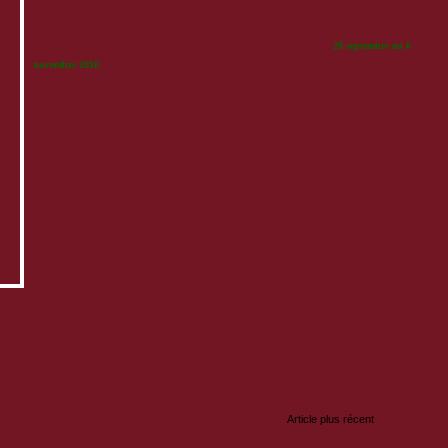
En attendant la sortie mi-novembre 2010, du prochain guide des visites-découvertes du
Service du Patrimoine de la ville de Briançon, retrouvez le programme du
28 septembre au 6
novembre 2010
sur l'affiche ci-contre.
:
Article plus récent