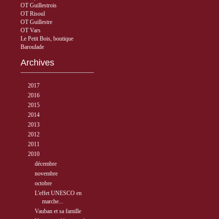
OT Guillestrois
OT Risoul
OT Guillestre
OT Vars
Le Petit Bois, boutique
Baroulade
Archives
►
2017
( 3 )
►
2016
( 5 )
►
2015
( 33 )
►
2014
( 56 )
►
2013
( 89 )
►
2012
( 77 )
►
2011
( 68 )
▼
2010
( 40 )
►
décembre
( 3 )
►
novembre
( 7 )
▼
octobre
( 7 )
L'effet UNESCO en
marche...
Vauban et sa famille