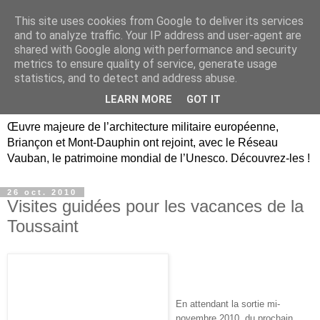
This site uses cookies from Google to deliver its services
Briançon, Mont-Dauphin,
and to analyze traffic. Your IP address and user-agent are
shared with Google along with performance and security
Vauban Unesco Hautes-
metrics to ensure quality of service, generate usage
statistics, and to detect and address abuse.
Alpes
LEARN MORE
GOT IT
Œuvre majeure de l’architecture militaire européenne,
Briançon et Mont-Dauphin ont rejoint, avec le Réseau
Vauban, le patrimoine mondial de l’Unesco. Découvrez-les !
26 oct. 2010
Visites guidées pour les vacances de la
Toussaint
En attendant la sortie mi-
novembre 2010, du prochain