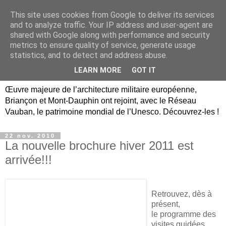
This site uses cookies from Google to deliver its services
Briançon, Mont-Dauphin,
and to analyze traffic. Your IP address and user-agent are
shared with Google along with performance and security
Vauban Unesco Hautes-
metrics to ensure quality of service, generate usage
statistics, and to detect and address abuse.
Alpes
LEARN MORE
GOT IT
Œuvre majeure de l’architecture militaire européenne,
Briançon et Mont-Dauphin ont rejoint, avec le Réseau
Vauban, le patrimoine mondial de l’Unesco. Découvrez-les !
22 nov. 2010
La nouvelle brochure hiver 2011 est
arrivée!!!
Retrouvez, dès à
présent,
le programme des
visites guidées