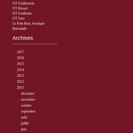
OT Guillestrois
OT Risoul
OT Guillestre
OT Vars
Le Petit Bois, boutique
Baroulade
Archives
►
2017
( 3 )
►
2016
( 5 )
►
2015
( 33 )
►
2014
( 56 )
►
2013
( 89 )
►
2012
( 77 )
▼
2011
( 68 )
►
décembre
( 6 )
►
novembre
( 3 )
►
octobre
( 3 )
►
septembre
( 10 )
►
août
( 5 )
►
juillet
( 9 )
►
juin
( 9 )