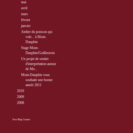
►
mai
( 8 )
►
avril
( 4 )
►
mars
( 4 )
►
février
( 3 )
▼
janvier
( 4 )
Atelier du poisson qui
vole... à Mont-
Dauphin
Stage Mont-
Dauphin/Guillestrois
Un projet de sentier
d'interprétation autour
de Mo...
Mont-Dauphin vous
souhaite une bonne
année 2011
►
2010
( 40 )
►
2009
( 27 )
►
2008
( 10 )
Free Blog Counter