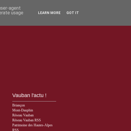
 user-agent
nerate usage
LEARN MORE
GOT IT
Vauban l'actu !
Briançon
Mont-Dauphin
Réseau Vauban
Réseau Vauban RSS
Patrimoine des Hautes-Alpes
RSS