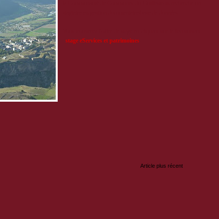
la Communauté de Communes du Guillestrois recherche un
stagiaire en gestion documentaire/base de données.
Vous trouverez l'offre de stage en cliquant sur le lien suivant
:
stage eServices et patrimoines
:
Article plus récent