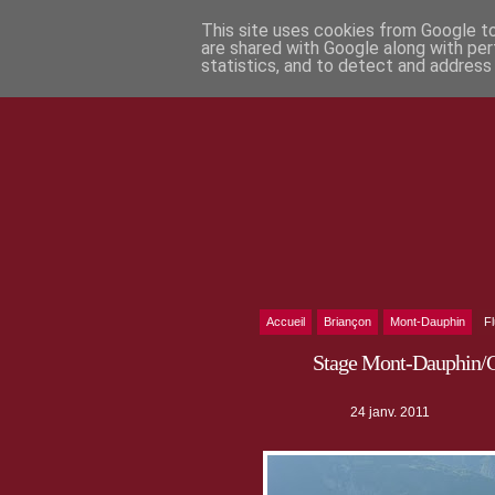
This site uses cookies from Google to 
are shared with Google along with per
statistics, and to detect and address
Accueil
Briançon
Mont-Dauphin
F
Stage Mont-Dauphin/Gu
24 janv. 2011