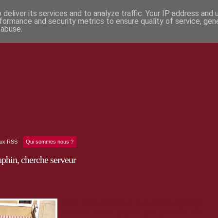
deliver its services and to analyze traffic. Your IP address and
formance and security metrics to ensure quality of service, ge
 abuse.
lux RSS
Qui sommes nous ?
hin, cherche serveur
Le Bar Vauban, plae forte de Mont-Dauphin, rue Catinat
cherche un serveur polyvalent pour juillet/août. 35h