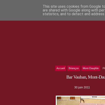
This site uses cookies from Google to 
are shared with Google along with per
statistics, and to detect and address
Accueil
Briançon
Mont-Dauphin
F
Bar Vauban, Mont-Daup
30 juin 2011