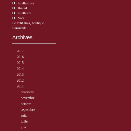
OT Guillestrois
OT Risoul
OT Guillestre
OT Vars
Le Petit Bois, boutique
Baroulade
Archives
►
2017
( 3 )
►
2016
( 5 )
►
2015
( 33 )
►
2014
( 56 )
►
2013
( 89 )
►
2012
( 77 )
▼
2011
( 68 )
►
décembre
( 6 )
►
novembre
( 3 )
►
octobre
( 3 )
►
septembre
( 10 )
►
août
( 5 )
►
juillet
( 9 )
▼
juin
( 9 )