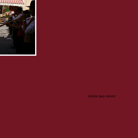
semaine, de 13h à 19h, repos le samedi, ouverture une
matinée.
Se rendred directement au Bar Vauban pour plus de
renseignements.
:
Article plus récent