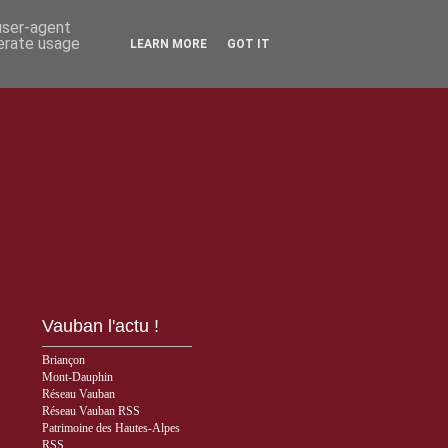
 user-agent
nerate usage
LEARN MORE
GOT IT
Vauban l'actu !
Briançon
Mont-Dauphin
Réseau Vauban
Réseau Vauban RSS
Patrimoine des Hautes-Alpes
RSS