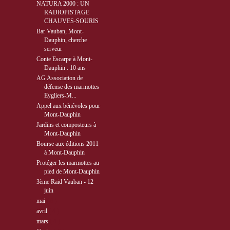
NATURA 2000 : UN
RADIOPISTAGE
CHAUVES-SOURIS
Bar Vauban, Mont-
Dauphin, cherche
serveur
Conte Escarpe à Mont-
Dauphin : 10 ans
AG Association de
défense des marmottes
Eygliers-M...
Appel aux bénévoles pour
Mont-Dauphin
Jardins et composteurs à
Mont-Dauphin
Bourse aux éditions 2011
à Mont-Dauphin
Protéger les marmottes au
pied de Mont-Dauphin
3ème Raid Vauban - 12
juin
►
mai
( 8 )
►
avril
( 4 )
►
mars
( 4 )