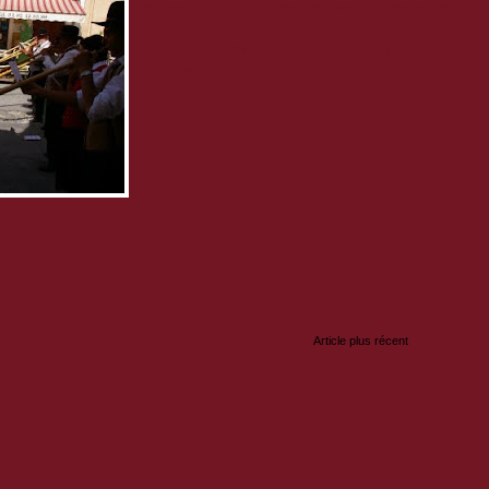
semaine, de 13h à 19h, repos le samedi, ouverture une
matinée.
Se rendred directement au Bar Vauban pour plus de
renseignements.
:
Article plus récent