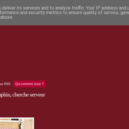
deliver its services and to analyze traffic. Your IP address and
formance and security metrics to ensure quality of service, ge
 abuse.
lux RSS
Qui sommes nous ?
hin, cherche serveur
Le Bar Vauban, plae forte de Mont-Dauphin, rue Catinat
cherche un serveur polyvalent pour juillet/août. 35h