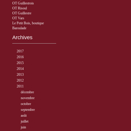
OT Guillestrois
OT Risoul
OT Guillestre
OT Vars
Le Petit Bois, boutique
Baroulade
Archives
►
2017
( 3 )
►
2016
( 5 )
►
2015
( 33 )
►
2014
( 56 )
►
2013
( 89 )
►
2012
( 77 )
▼
2011
( 68 )
►
décembre
( 6 )
►
novembre
( 3 )
►
octobre
( 3 )
►
septembre
( 10 )
►
août
( 5 )
►
juillet
( 9 )
▼
juin
( 9 )