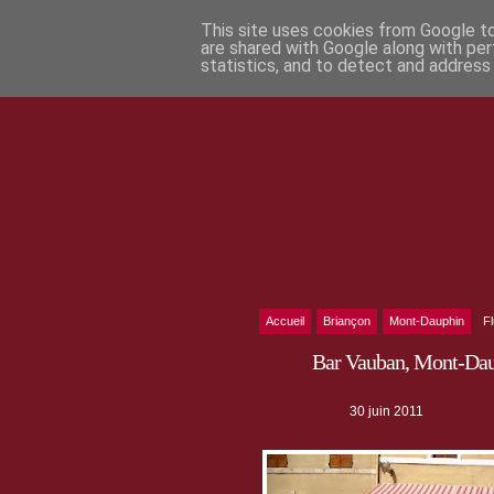
This site uses cookies from Google to 
are shared with Google along with per
statistics, and to detect and address
Accueil
Briançon
Mont-Dauphin
F
Bar Vauban, Mont-Daup
30 juin 2011