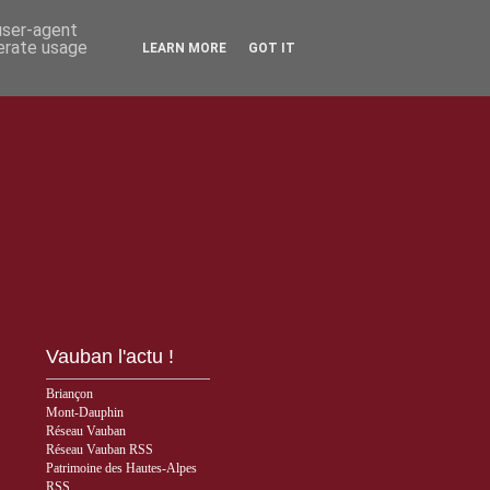
 user-agent
nerate usage
LEARN MORE
GOT IT
Vauban l'actu !
Briançon
Mont-Dauphin
Réseau Vauban
Réseau Vauban RSS
Patrimoine des Hautes-Alpes
RSS