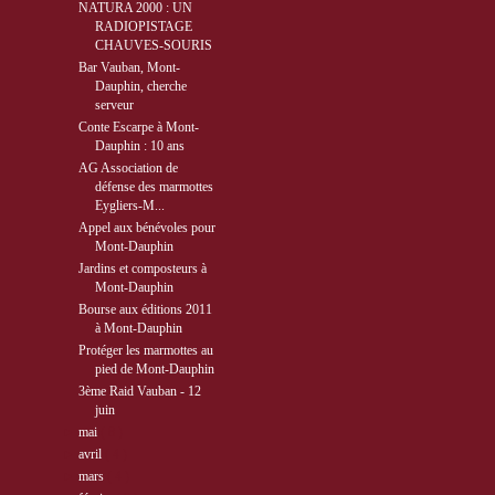
NATURA 2000 : UN
RADIOPISTAGE
CHAUVES-SOURIS
Bar Vauban, Mont-
Dauphin, cherche
serveur
Conte Escarpe à Mont-
Dauphin : 10 ans
AG Association de
défense des marmottes
Eygliers-M...
Appel aux bénévoles pour
Mont-Dauphin
Jardins et composteurs à
Mont-Dauphin
Bourse aux éditions 2011
à Mont-Dauphin
Protéger les marmottes au
pied de Mont-Dauphin
3ème Raid Vauban - 12
juin
►
mai
( 8 )
►
avril
( 4 )
►
mars
( 4 )