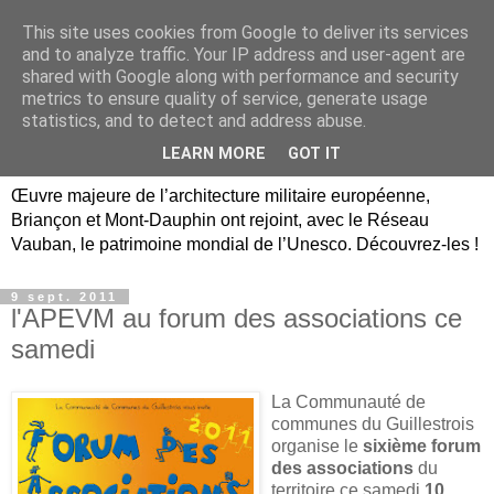
This site uses cookies from Google to deliver its services
Briançon, Mont-Dauphin,
and to analyze traffic. Your IP address and user-agent are
shared with Google along with performance and security
Vauban Unesco Hautes-
metrics to ensure quality of service, generate usage
statistics, and to detect and address abuse.
Alpes
LEARN MORE
GOT IT
Œuvre majeure de l’architecture militaire européenne,
Briançon et Mont-Dauphin ont rejoint, avec le Réseau
Vauban, le patrimoine mondial de l’Unesco. Découvrez-les !
9 sept. 2011
l'APEVM au forum des associations ce
samedi
La Communauté de
communes du Guillestrois
organise le
sixième forum
des associations
du
territoire ce samedi
10