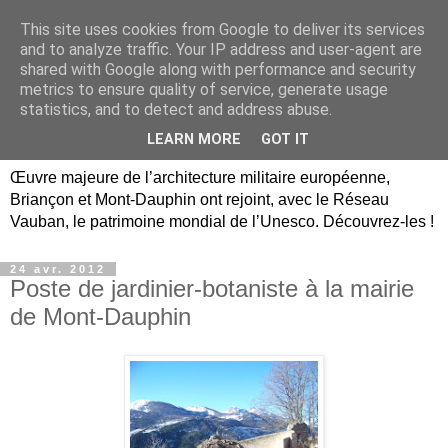
This site uses cookies from Google to deliver its services
Briançon, Mont-Dauphin,
and to analyze traffic. Your IP address and user-agent are
shared with Google along with performance and security
Vauban Unesco Hautes-
metrics to ensure quality of service, generate usage
statistics, and to detect and address abuse.
Alpes
LEARN MORE
GOT IT
Œuvre majeure de l’architecture militaire européenne,
Briançon et Mont-Dauphin ont rejoint, avec le Réseau
Vauban, le patrimoine mondial de l’Unesco. Découvrez-les !
24 avr. 2012
Poste de jardinier-botaniste à la mairie
de Mont-Dauphin