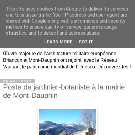
This site uses cookies from Google to deliver its services
Briançon, Mont-Dauphin,
and to analyze traffic. Your IP address and user-agent are
shared with Google along with performance and security
Vauban Unesco Hautes-
metrics to ensure quality of service, generate usage
statistics, and to detect and address abuse.
Alpes
LEARN MORE
GOT IT
Œuvre majeure de l’architecture militaire européenne,
Briançon et Mont-Dauphin ont rejoint, avec le Réseau
Vauban, le patrimoine mondial de l’Unesco. Découvrez-les !
24 avr. 2012
Poste de jardinier-botaniste à la mairie
de Mont-Dauphin