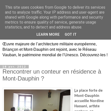
This site uses cookies from Google to deliver its services
Briançon, Mont-Dauphin,
and to analyze traffic. Your IP address and user-agent are
shared with Google along with performance and security
Vauban Unesco Hautes-
metrics to ensure quality of service, generate usage
statistics, and to detect and address abuse.
Alpes
LEARN MORE
GOT IT
Œuvre majeure de l’architecture militaire européenne,
Briançon et Mont-Dauphin ont rejoint, avec le Réseau
Vauban, le patrimoine mondial de l’Unesco. Découvrez-les !
18 avr. 2012
Rencontrer un conteur en résidence à
Mont-Dauphin ?
L
a place forte de
Mont-Dauphin
accueille Nordine
Hassani, artiste