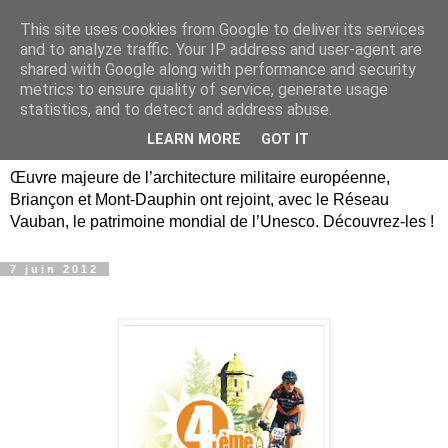
This site uses cookies from Google to deliver its services
Briançon, Mont-Dauphin,
and to analyze traffic. Your IP address and user-agent are
shared with Google along with performance and security
Vauban Unesco Hautes-
metrics to ensure quality of service, generate usage
statistics, and to detect and address abuse.
Alpes
LEARN MORE
GOT IT
Œuvre majeure de l’architecture militaire européenne,
Briançon et Mont-Dauphin ont rejoint, avec le Réseau
Vauban, le patrimoine mondial de l’Unesco. Découvrez-les !
7 juin 2012