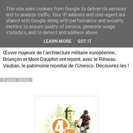
This site uses cookies from Google to deliver its services
Briançon, Mont-Dauphin,
and to analyze traffic. Your IP address and user-agent are
shared with Google along with performance and security
Vauban Unesco Hautes-
metrics to ensure quality of service, generate usage
statistics, and to detect and address abuse.
Alpes
LEARN MORE
GOT IT
Œuvre majeure de l’architecture militaire européenne,
Briançon et Mont-Dauphin ont rejoint, avec le Réseau
Vauban, le patrimoine mondial de l’Unesco. Découvrez-les !
7 juin 2012