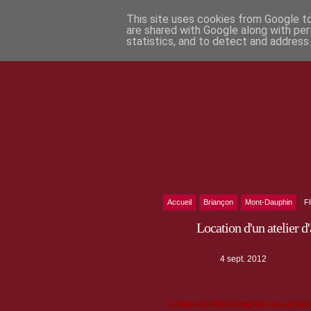
This site uses cookies from Google to 
are shared with Google along with per
statistics, and to detect and address
Accueil
Briançon
Mont-Dauphin
F
Location d'un atelier 
4 sept. 2012
La Mairie de Mont-Dauphin loue un ateli