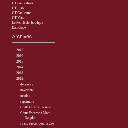
OT Guillestrois
OT Risoul
OT Guillestre
OT Vars
Le Petit Bois, boutique
Baroulade
Archives
►
2017
( 3 )
►
2016
( 5 )
►
2015
( 33 )
►
2014
( 56 )
►
2013
( 89 )
▼
2012
( 77 )
►
décembre
( 1 )
►
novembre
( 6 )
►
octobre
( 10 )
▼
septembre
( 10 )
Conte Escarpe, la suite...
Conte Escarpe à Mont-
Dauphin
Franc succès pour la 29e