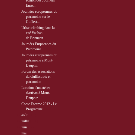
édition des Journées
Euro...
Journées européennes du
patrimoine sur le
Guillest...
Urban climbing dans la
cité Vauban
de Briançon ...
Journées Eurpéennes du
Patrimoine
Journées européennes du
patrimoine à Mont-
Dauphin
Forum des associations
du Guillestrois et
patrimoine
Location d'un atelier
d'artisan à Mont-
Dauphin
Conte Escarpe 2012 - Le
Programme
►
août
( 12 )
►
juillet
( 13 )
►
juin
( 5 )
►
mai
( 5 )