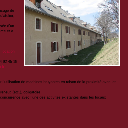
 usage de
’atelier,
ssée d’un
rce et à
:
location
4 92 45 18
.fr
er l’utilisation de machines bruyantes en raison de la proximité avec les
reneur, (etc.), obligatoire ;
en concurrence avec l’une des activités existantes dans les locaux
: