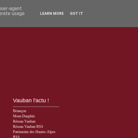
 user-agent
nerate usage
LEARN MORE
GOT IT
Vauban l'actu !
Briançon
Mont-Dauphin
Réseau Vauban
Réseau Vauban RSS
Patrimoine des Hautes-Alpes
RSS