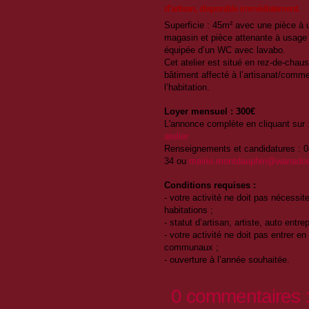
d’artisan, disponible immédiatement.
Superficie : 45m² avec une pièce à
magasin et pièce attenante à usage d
équipée d’un WC avec lavabo.
Cet atelier est situé en rez-de-chau
bâtiment affecté à l’artisanat/comme
l’habitation.
Loyer mensuel : 300€
L'annonce complète en cliquant sur 
atelier
Renseignements et candidatures : 0
34 ou
mairie.montdauphin@wanadoo
Conditions requises :
- votre activité ne doit pas nécessit
habitations ;
- statut d’artisan, artiste, auto entrep
- votre activité ne doit pas entrer 
communaux ;
- ouverture à l’année souhaitée.
0 commentaires 