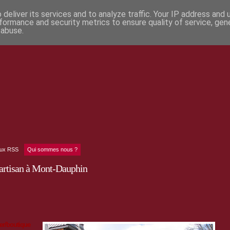
deliver its services and to analyze traffic. Your IP address and
formance and security metrics to ensure quality of service, ge
 abuse.
lux RSS
Qui sommes nous ?
d'artisan à Mont-Dauphin
er/boutique