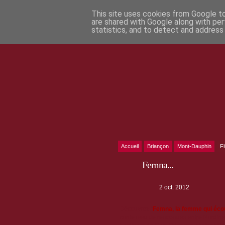
This site uses cookies from Google to 
are shared with Google along with per
statistics, and to detect and address
Accueil
Briançon
Mont-Dauphin
F
Femna...
2 oct. 2012
Découvrez "
Femna, la femme qui écou
conte issu de rencontres entre Nordine