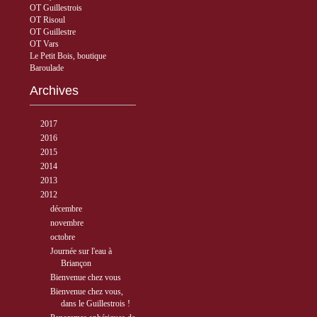
OT Guillestrois
OT Risoul
OT Guillestre
OT Vars
Le Petit Bois, boutique
Baroulade
Archives
►
2017
( 3 )
►
2016
( 5 )
►
2015
( 33 )
►
2014
( 56 )
►
2013
( 89 )
▼
2012
( 77 )
►
décembre
( 1 )
►
novembre
( 6 )
▼
octobre
( 10 )
Journée sur l'eau à
Briançon
Bienvenue chez vous
Bienvenue chez vous,
dans le Guillestrois !