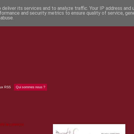
deliver its services and to analyze traffic. Your IP address and
formance and security metrics to ensure quality of service, ge
 abuse.
lux RSS
Qui sommes nous ?
te les pierres
", un livre de
 Hassani, conteur, et des