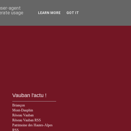
 user-agent
nerate usage
LEARN MORE
GOT IT
Vauban l'actu !
Briançon
Mont-Dauphin
Réseau Vauban
Réseau Vauban RSS
Patrimoine des Hautes-Alpes
RSS