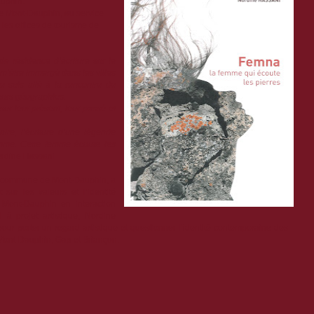
auphin.
 de Mont-Dauphin, au service
les offices de tourisme de
 de résidence d’écriture sur le
’être immergé dans les villes
e suis allé à la rencontre de
leurs géographies.
sur leur présent, leur passé et
aire, l’écriture d’une légende
mme. Cette femme écoute les
ordine Hassani
 la commune de Mont-Dauphin, a
sur les valeurs et l’identité
 Mont-Dauphin en interaction
 à projet artistique, Nordine
 pour porter un regard artistique et questionner l’identité contemporaine des
e Mont-Dauphin, Gap et Briançon.
: