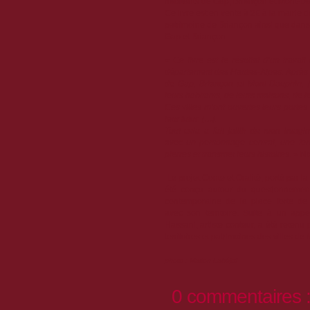
habitants de Gap, Briançon et Mont-D
Ce livre est en vente à 2€ à la mairie
patrimoine de Briançon ainsi que dans 
Gap et Briançon.
«
Ce livre est le résultat d’un travail
département des Hautes-Alpes. Après m
de Gap, Briançon et Mont-Dauphin, j
leurs habitants, de leurs maisons, de 
Ces villes m’ont ouvertes leurs portes 
leur futur. […].
Tout cela a fait jaillir de mon imagin
avec un personnage central, une fe
pierres et transmet leurs histoires
. » N
Le projet Conte et Oralité, porté par
été conçu autour du questionnement 
contemporaine de la place forte de
avec son territoire. Suite à un appel
Hassani, artiste conteur, a été retenu
territoires et patrimoines des villes d
photo : Marion Labéjof
0 commentaires 