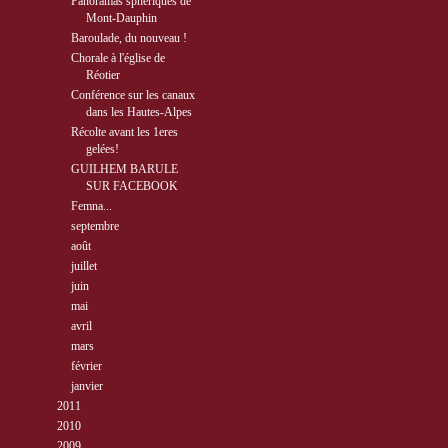
Panoramas sphériques de
Mont-Dauphin
Baroulade, du nouveau !
Chorale à l'église de
Réotier
Conférence sur les canaux
dans les Hautes-Alpes
Récolte avant les 1eres
gelées!
GUILHEM BARULE
SUR FACEBOOK
Femna...
►
septembre
( 10 )
►
août
( 12 )
►
juillet
( 13 )
►
juin
( 5 )
►
mai
( 5 )
►
avril
( 4 )
►
mars
( 4 )
►
février
( 2 )
►
janvier
( 5 )
►
2011
( 68 )
►
2010
( 40 )
►
2009
( 27 )