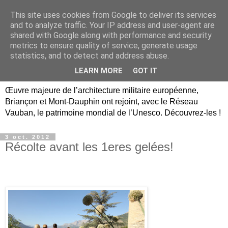
This site uses cookies from Google to deliver its services
Briançon, Mont-Dauphin,
and to analyze traffic. Your IP address and user-agent are
shared with Google along with performance and security
Vauban Unesco Hautes-
metrics to ensure quality of service, generate usage
statistics, and to detect and address abuse.
Alpes
LEARN MORE
GOT IT
Œuvre majeure de l’architecture militaire européenne,
Briançon et Mont-Dauphin ont rejoint, avec le Réseau
Vauban, le patrimoine mondial de l’Unesco. Découvrez-les !
3 oct. 2012
Récolte avant les 1eres gelées!