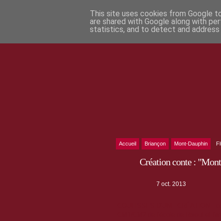
This site uses cookies from Google to 
are shared with Google along with per
statistics, and to detect and address
Accueil
Briançon
Mont-Dauphin
F
Création conte : "Mont
7 oct. 2013
COULISSES D'UNE CRÉATION : conte 
CM1/CM2 de l'école de Risoul et l'a