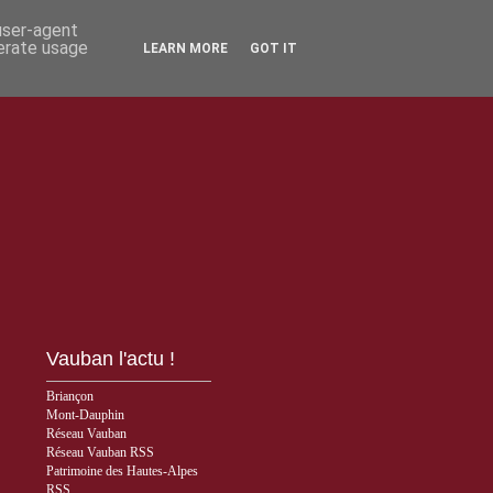
 user-agent
nerate usage
LEARN MORE
GOT IT
Vauban l'actu !
Briançon
Mont-Dauphin
Réseau Vauban
Réseau Vauban RSS
Patrimoine des Hautes-Alpes
RSS