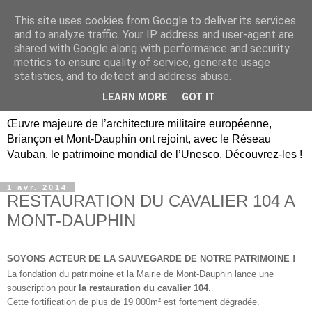
This site uses cookies from Google to deliver its services
Briançon, Mont-Dauphin,
and to analyze traffic. Your IP address and user-agent are
shared with Google along with performance and security
Vauban Unesco Hautes-
metrics to ensure quality of service, generate usage
statistics, and to detect and address abuse.
Alpes
LEARN MORE
GOT IT
Œuvre majeure de l’architecture militaire européenne,
Briançon et Mont-Dauphin ont rejoint, avec le Réseau
Vauban, le patrimoine mondial de l’Unesco. Découvrez-les !
1 avr. 2014
RESTAURATION DU CAVALIER 104 A
MONT-DAUPHIN
SOYONS ACTEUR DE LA SAUVEGARDE DE NOTRE PATRIMOINE !
La fondation du patrimoine et la Mairie de Mont-Dauphin lance une
souscription pour
la restauration du cavalier 104
.
Cette fortification de plus de 19 000m² est fortement dégradée.