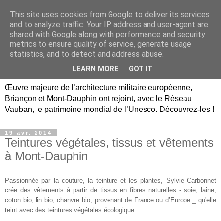
This site uses cookies from Google to deliver its services
Briançon, Mont-Dauphin,
and to analyze traffic. Your IP address and user-agent are
shared with Google along with performance and security
Vauban Unesco Hautes-
metrics to ensure quality of service, generate usage
statistics, and to detect and address abuse.
Alpes
LEARN MORE
GOT IT
Œuvre majeure de l’architecture militaire européenne,
Briançon et Mont-Dauphin ont rejoint, avec le Réseau
Vauban, le patrimoine mondial de l’Unesco. Découvrez-les !
19 avr. 2014
Teintures végétales, tissus et vêtements
à Mont-Dauphin
Passionnée par la couture, la teinture et les plantes, Sylvie Carbonnet
crée des
vêtements à partir de tissus en fibres naturelles - soie, laine,
coton bio, lin bio, chanvre bio, provenant de France ou d’Europe _ qu'elle
teint avec des teintures végétales écologique