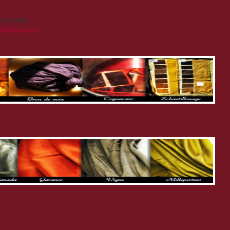
étales écologique
T-DAUPHIN
arbo@yahoo.fr
: