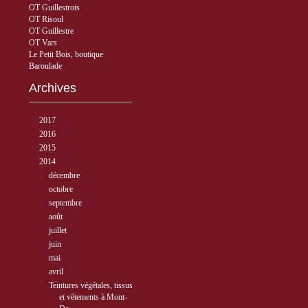
OT Guillestrois
OT Risoul
OT Guillestre
OT Vars
Le Petit Bois, boutique
Baroulade
Archives
►
2017
( 3 )
►
2016
( 5 )
►
2015
( 33 )
▼
2014
( 56 )
►
décembre
( 8 )
►
octobre
( 7 )
►
septembre
( 4 )
►
août
( 6 )
►
juillet
( 5 )
►
juin
( 3 )
►
mai
( 5 )
▼
avril
( 6 )
Teintures végétales, tissus
et vêtements à Mont-