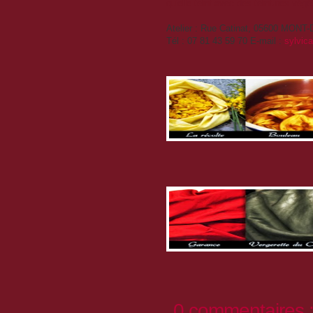
qu'elle teint avec des teintures vég
Atelier : Rue Catinat, 05600 MON
Tél : 07 81 43 59 70 E-mail :
sylvic
0 commentaires 