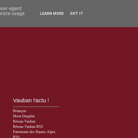
 user-agent
nerate usage
LEARN MORE
GOT IT
Vauban l'actu !
Briançon
Mont-Dauphin
Réseau Vauban
Réseau Vauban RSS
Patrimoine des Hautes-Alpes
RSS