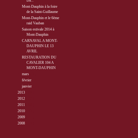
Da...
Mont-Dauphin à la foire
de la Saint-Guillaume
Mont-Dauphin et le 6ème
raid Vauban
Saison estivale 2014 à
Mont-Dauphin
CARNAVAL A MONT-
DAUPHIN LE 13
AVRIL
RESTAURATION DU
CAVALIER 104 A
MONT-DAUPHIN
►
mars
( 3 )
►
février
( 7 )
►
janvier
( 2 )
►
2013
( 89 )
►
2012
( 77 )
►
2011
( 68 )
►
2010
( 40 )
►
2009
( 27 )
►
2008
( 10 )