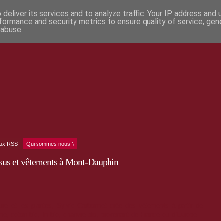
deliver its services and to analyze traffic. Your IP address and
formance and security metrics to ensure quality of service, ge
 abuse.
lux RSS
Qui sommes nous ?
issus et vêtements à Mont-Dauphin
ture et les plantes, Sylvie Carbonnet crée des
vêtements à partir de
laine, coton bio, lin bio, chanvre bio, provenant de France ou d’Europe _