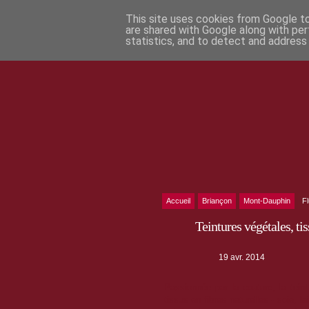
This site uses cookies from Google to 
are shared with Google along with per
statistics, and to detect and address
Accueil
Briançon
Mont-Dauphin
F
Teintures végétales, t
19 avr. 2014
Passionnée par la couture, la tein
tissus en fibres naturelles - soie, 